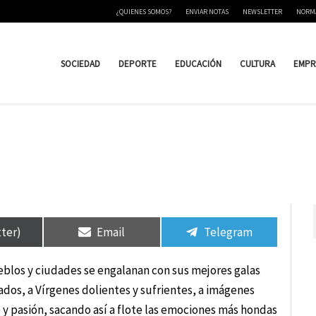
¿QUIENES SOMOS?
ENVIAR NOTAS
NEWSLETTER
NORM
SOCIEDAD
DEPORTE
EDUCACIÓN
CULTURA
EMPR
tir
tir
Compartir
Compartir
Compartir
Compartir
en
en
en
en
tter)
Email
Telegram
ueblos y ciudades se engalanan con sus mejores galas
ados, a Vírgenes dolientes y sufrientes, a imágenes
 y pasión, sacando así a flote las emociones más hondas