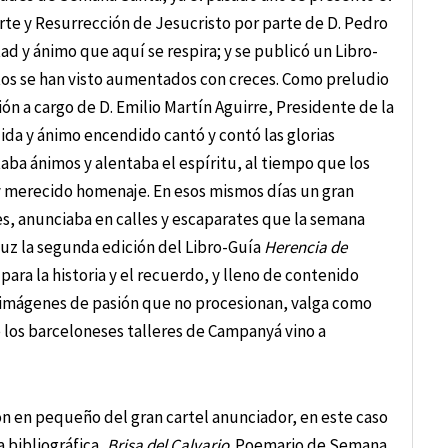
erte y Resurrección de Jesucristo por parte de D. Pedro
d y ánimo que aquí se respira; y se publicó un Libro-
itos se han visto aumentados con creces. Como preludio
ón a cargo de D. Emilio Martín Aguirre, Presidente de la
ida y ánimo encendido cantó y contó las glorias
aba ánimos y alentaba el espíritu, al tiempo que los
y merecido homenaje. En esos mismos días un gran
ores, anunciaba en calles y escaparates que la semana
 luz la segunda edición del Libro-Guía
Herencia de
para la historia y el recuerdo, y lleno de contenido
as imágenes de pasión que no procesionan, valga como
e los barceloneses talleres de Campanyá vino a
n en pequeño del gran cartel anunciador, en este caso
 bibliográfica,
Brisa del Calvario
. Poemario de Semana