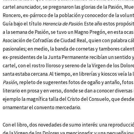
cartel anunciador, se pregonaron las glorias de la Pasión, Mu
Roncero, ex-párroco de la población y conocedor de la volunta
Guía bajo el título
Herencia de Pasión
. Este año estos propós
a la semana de Pasión, se tuvo un Magno Pregón, en esta ocasi
Asociación de Cofradías de Ciudad Real, quien con palabra cál
pasionales; en medio, la banda de cornetas y tambores calent
ex-presidentes de la Junta Permanente recibían un sentido 
cartel, con el rostro lloroso y sereno de la Virgen de los Dol
santa estaba cercana. Al tiempo, en librerías y kioscos veía la
Pasión
, repleto de sugerentes fotos de ogaño y antaño, fotos 
literario en prosa y en verso, donde se dan a conocer divers
ejemplo la magnífica talla del Cristo del Consuelo, que desd
ornamentar el convento mercedario.
Con el libro, dos novedades de sumo interés: una reproducció
de la Virgen de los Dolores ya mencionada; y una pequeña joya