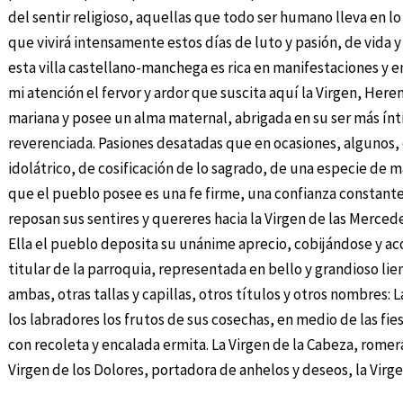
del sentir religioso, aquellas que todo ser humano lleva en l
que vivirá intensamente estos días de luto y pasión, de vida 
esta villa castellano-manchega es rica en manifestaciones y e
mi atención el fervor y ardor que suscita aquí la Virgen, Here
mariana y posee un alma maternal, abrigada en su ser más ín
reverenciada. Pasiones desatadas que en ocasiones, algunos
idolátrico, de cosificación de lo sagrado, de una especie de 
que el pueblo posee es una fe firme, una confianza constante
reposan sus sentires y quereres hacia la Virgen de las Merce
Ella el pueblo deposita su unánime aprecio, cobijándose y aco
titular de la parroquia, representada en bello y grandioso lie
ambas, otras tallas y capillas, otros títulos y otros nombres:
los labradores los frutos de sus cosechas, en medio de las fie
con recoleta y encalada ermita. La Virgen de la Cabeza, romer
Virgen de los Dolores, portadora de anhelos y deseos, la Virge