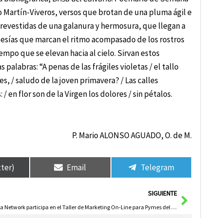
 Martín-Viveros, versos que brotan de una pluma ágil e
 revestidas de una galanura y hermosura, que llegan a
 poesías que marcan el ritmo acompasado de los rostros
iempo que se elevan hacia al cielo. Sirvan estos
alabras: “A penas de las frágiles violetas / el tallo
, / saludo de la joven primavera? / Las calles
 / en flor son de la Virgen los dolores / sin pétalos.
P. Mario ALONSO AGUADO, O. de M.
tter)
Email
Telegram
Siguie
SIGUIENTE
Ferca Network participa en el Taller de Marketing On-Line para Pymes del proyecto SICMAN