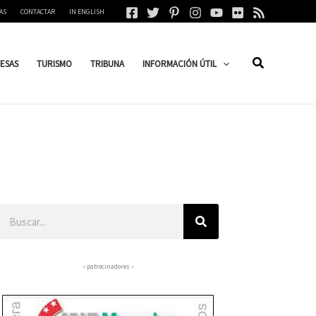
AS
CONTACTAR
IN ENGLISH
ESAS
TURISMO
TRIBUNA
INFORMACIÓN ÚTIL
Buscar
– patrocinadores –