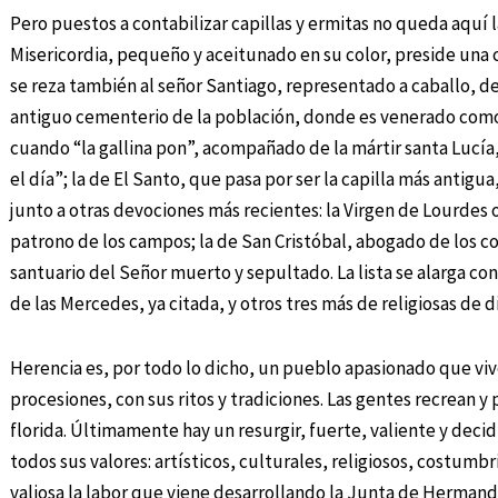
Pero puestos a contabilizar capillas y ermitas no queda aquí l
Misericordia, pequeño y aceitunado en su color, preside una c
se reza también al señor Santiago, representado a caballo, d
antiguo cementerio de la población, donde es venerado como
cuando “la gallina pon”, acompañado de la mártir santa Lucía,
el día”; la de El Santo, que pasa por ser la capilla más antig
junto a otras devociones más recientes: la Virgen de Lourdes 
patrono de los campos; la de San Cristóbal, abogado de los c
santuario del Señor muerto y sepultado. La lista se alarga co
de las Mercedes, ya citada, y otros tres más de religiosas de 
Herencia es, por todo lo dicho, un pueblo apasionado que vive 
procesiones, con sus ritos y tradiciones. Las gentes recrean y 
florida. Últimamente hay un resurgir, fuerte, valiente y dec
todos sus valores: artísticos, culturales, religiosos, costum
valiosa la labor que viene desarrollando la Junta de Herman