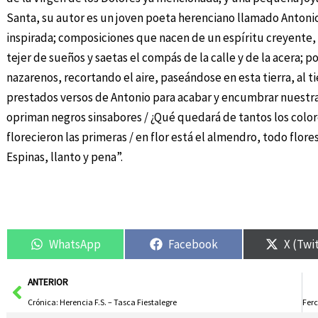
Santa, su autor es un joven poeta herenciano llamado Antonio
inspirada; composiciones que nacen de un espíritu creyente,
tejer de sueños y saetas el compás de la calle y de la acera;
nazarenos, recortando el aire, paseándose en esta tierra, al t
prestados versos de Antonio para acabar y encumbrar nuestras p
opriman negros sinsabores / ¿Qué quedará de tantos los colores
florecieron las primeras / en flor está el almendro, todo flores:
Espinas, llanto y pena”.
WhatsApp
Facebook
X (Twi
Ant
ANTERIOR
Crónica: Herencia F.S. – Tasca Fiestalegre