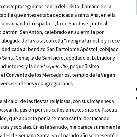
a cosa: proseguimos con la del Cristo, llamado de la
apilla que antes estaba dedicada a santa Ana, en ella
esenvainando la espada…; la de San José, junto al
 patrón; San Antón, celebrado en su ermita por
 abogada de la vista, con ella “mengua la noche y crece
ua, dedicada al bendito San Bartolomé Apóstol, cobijado
o Santa Gema; la de San Isidro, apodado el Labrador y
onductores; y la de
El sepulcrillo
, pequeñísimo
n el Convento de los Mercedarios, templo de la Virgen
diversas Ordenes y congregaciones.
al calor de las fiestas religiosas, con sus imágenes y
pasean la pasión por sus calles en estos días de Pascua
idido, que apuesta por la semana santa, destacando
bristas y sociales. En este sentido, me parece sumamente
dades de Semana Santa, ya el pasado año se presentó el