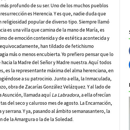
o más profundo de su ser.
Uno de los muchos pueblos
y resurrección es Herencia. Y es que, nadie duda que
n religiosidad popular de diverso tipo. Siempre llamó
ncia es una villa que camina de la mano de María, es
timo de emoción contenida y de estética acontecida y
, equivocadamente, han tildado de fetichismo
magia más o menos encubierta. Yo prefiero pensar que lo
 hacia la Madre del Señor y Madre nuestra. Aquí todos
des, es la representante máxima del alma herenciana, en
giéndose a su patrocinio. Junto a ella, la Inmaculada,
nzo, obra de Zacarías González Velázquez. Y al lado de
 La Asunción, llamada aquí
La Labradora
, a ella ofrecían
stas del seco y caluroso mes de agosto. La Encarnación,
a y serrana. Y ya, pasando al ámbito semanasantero, la
n de la Amargura o la de la Soledad.