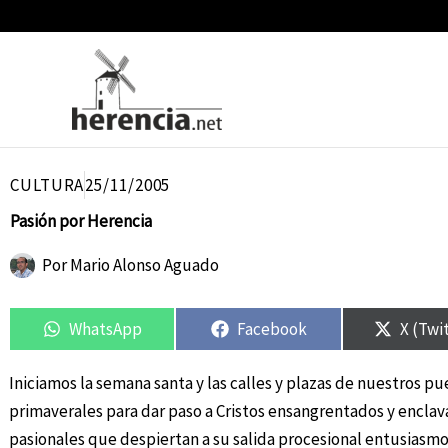
Ir
al
contenido
CULTURA
25/11/2005
Pasión por Herencia
Por
Mario Alonso Aguado
Compartir
Compartir
Compartir
Compartir
Compar
Compar
en
en
en
en
en
en
WhatsApp
Facebook
X (Twi
Iniciamos la semana santa y las calles y plazas de nuestros p
primaverales para dar paso a Cristos ensangrentados y enclav
pasionales que despiertan a su salida procesional entusiasmo