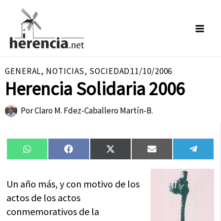
Ir
al
contenido
GENERAL
,
NOTICIAS
,
SOCIEDAD
11/10/2006
Herencia Solidaria 2006
Por
Claro M. Fdez-Caballero Martín-B.
Compartir
Compartir
Compartir
Compartir
Compa
WhatsApp
Facebook
X
Email
Tele
en
en
en
en
en
(Twitter)
Un año más, y con motivo de los
actos de los actos
conmemorativos de la