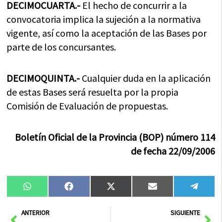
DECIMOCUARTA.-
El hecho de concurrir a la
convocatoria implica la sujeción a la normativa
vigente, así como la aceptación de las Bases por
parte de los concursantes.
DECIMOQUINTA.-
Cualquier duda en la aplicación
de estas Bases será resuelta por la propia
Comisión de Evaluación de propuestas.
Boletín Oficial de la Provincia (BOP) número 114
de fecha 22/09/2006
Compartir
Compartir
Compartir
Compartir
Compa
WhatsApp
Facebook
X
Email
Tele
en
en
en
en
en
(Twitter)
Ant
Sig
ANTERIOR
SIGUIENTE