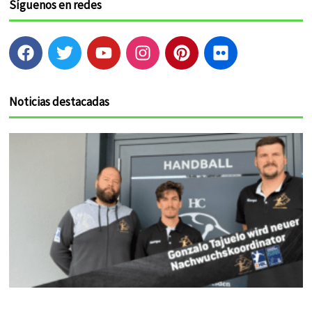
Síguenos en redes
F
T
Y
I
P
F
a
w
o
n
i
l
c
i
u
s
n
i
e
t
t
t
t
c
Noticias destacadas
b
t
u
a
e
k
o
e
b
g
r
r
o
r
e
r
e
k
a
s
m
t