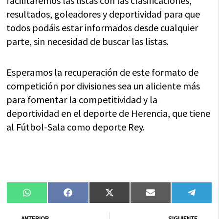
facilitaremos las listas con las clasificaciones,
resultados, goleadores y deportividad para que
todos podáis estar informados desde cualquier
parte, sin necesidad de buscar las listas.
Esperamos la recuperación de este formato de
competición por divisiones sea un aliciente más
para fomentar la competitividad y la
deportividad en el deporte de Herencia, que tiene
al Fútbol-Sala como deporte Rey.
Compartir
Compartir
Compartir
Compartir
Compa
WhatsApp
Facebook
X
Email
Tele
en
en
en
en
en
(Twitter)
Ant
Sig
ANTERIOR
SIGUIENTE