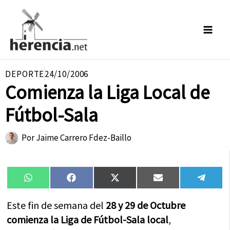
Ir
al
contenido
DEPORTE
24/10/2006
Comienza la Liga Local de
Fútbol-Sala
Por
Jaime Carrero Fdez-Baillo
Compartir
Compartir
Compartir
Compartir
Compa
WhatsApp
Facebook
X
Email
Tele
en
en
en
en
en
(Twitter)
Este fin de semana del
28 y 29 de Octubre
comienza la Liga de Fútbol-Sala local
,