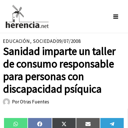
Ir
al
contenido
EDUCACIÓN
,
SOCIEDAD
09/07/2008
Sanidad imparte un taller
de consumo responsable
para personas con
discapacidad psíquica
Por
Otras Fuentes
Compartir
Compartir
Compartir
Compartir
Compa
WhatsApp
Facebook
X
Email
Tele