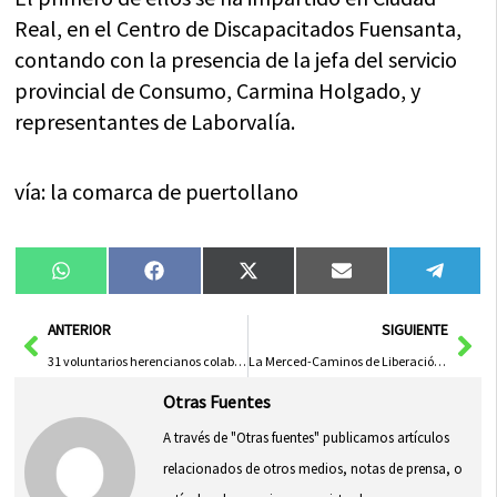
Real, en el Centro de Discapacitados Fuensanta,
contando con la presencia de la jefa del servicio
provincial de Consumo, Carmina Holgado, y
representantes de Laborvalía.
vía: la comarca de puertollano
Compartir
Compartir
Compartir
Compartir
Compa
WhatsApp
Facebook
X
Email
Tele
en
en
en
en
en
(Twitter)
Ant
Sig
ANTERIOR
SIGUIENTE
31 voluntarios herencianos colaboran en la Expo de Zaragoza
La Merced-Caminos de Liberación, revista dirigida desde Herencia, cumple 90 años
Otras Fuentes
A través de "Otras fuentes" publicamos artículos
relacionados de otros medios, notas de prensa, o