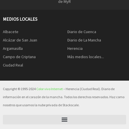
de MyR
MEDIOS LOCALES
Albacete
Diario de Cuenca
Alcázar de San Juan
Diario de La Mancha
Argamasilla
Herencia
Campo de Criptana
Más medios locales...
Ciudad Real
Copyright © 1995-2024
Color vivo Internet
– Herencia (Ciudad Real). Diario de
información en el corazón de la mancha. Todos los derechos reservados. Haz como
nosotros que usamos la nube privada de Stackscale.