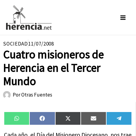
Ir
al
contenido
SOCIEDAD
11/07/2008
Cuatro misioneros de
Herencia en el Tercer
Mundo
Por
Otras Fuentes
Compartir
Compartir
Compartir
Compartir
Compa
WhatsApp
Facebook
X
Email
Tele
en
en
en
en
en
(Twitter)
Cada año, el Día del Misionero Diocesano, nos trae