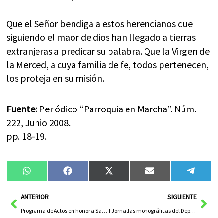
Que el Señor bendiga a estos herencianos que
siguiendo el maor de dios han llegado a tierras
extranjeras a predicar su palabra. Que la Virgen de
la Merced, a cuya familia de fe, todos pertenecen,
los proteja en su misión.
Fuente:
Periódico “Parroquia en Marcha”. Núm.
222, Junio 2008.
pp. 18-19.
Compartir
Compartir
Compartir
Compartir
Compa
WhatsApp
Facebook
X
Email
Tele
en
en
en
en
en
(Twitter)
Ant
Sig
ANTERIOR
SIGUIENTE
Programa de Actos en honor a San Cristóbal
I Jornadas monográficas del Deporte «Perspectivas del Deporte Municipal»