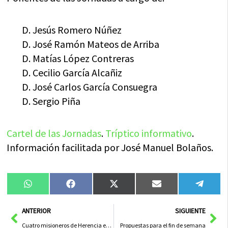
D. Jesús Romero Núñez
D. José Ramón Mateos de Arriba
D. Matías López Contreras
D. Cecilio García Alcañiz
D. José Carlos García Consuegra
D. Sergio Piña
Cartel de las Jornadas
.
Tríptico informativo
.
Información facilitada por José Manuel Bolaños.
Compartir
Compartir
Compartir
Compartir
Compa
WhatsApp
Facebook
X
Email
Tele
en
en
en
en
en
(Twitter)
Ant
Sig
ANTERIOR
SIGUIENTE
Cuatro misioneros de Herencia en el Tercer Mundo
Propuestas para el fin de semana