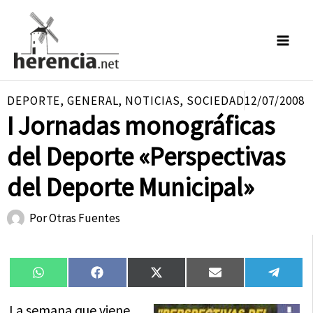
Ir
al
contenido
DEPORTE
,
GENERAL
,
NOTICIAS
,
SOCIEDAD
12/07/2008
I Jornadas monográficas
del Deporte «Perspectivas
del Deporte Municipal»
Por
Otras Fuentes
Compartir
Compartir
Compartir
Compartir
Compa
WhatsApp
Facebook
X
Email
Tele
en
en
en
en
en
(Twitter)
La semana que viene,