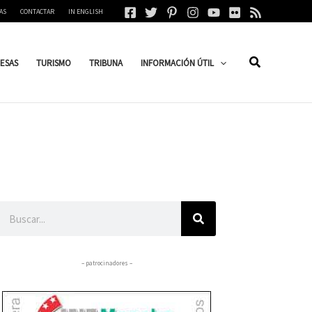
AS
CONTACTAR
IN ENGLISH
ESAS
TURISMO
TRIBUNA
INFORMACIÓN ÚTIL
Buscar
– patrocinadores –