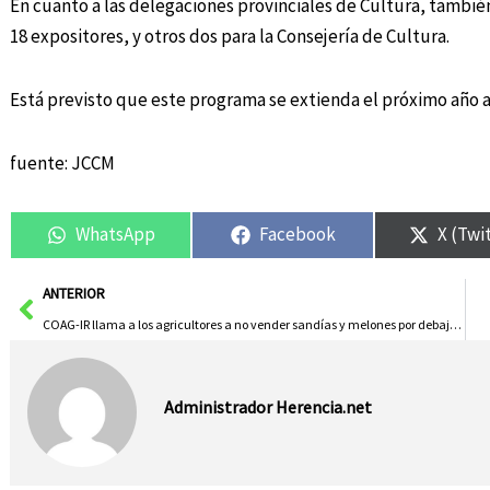
En cuanto a las delegaciones provinciales de Cultura, también
18 expositores, y otros dos para la Consejería de Cultura.
Está previsto que este programa se extienda el próximo año a
fuente: JCCM
WhatsApp
Facebook
X (Twi
Ant
ANTERIOR
COAG-IR llama a los agricultores a no vender sandías y melones por debajo de coste
Administrador Herencia.net