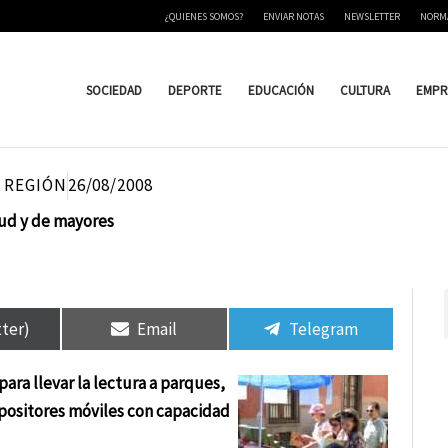
¿QUIENES SOMOS?
ENVIAR NOTAS
NEWSLETTER
NORM
SOCIEDAD
DEPORTE
EDUCACIÓN
CULTURA
EMPR
 REGIÓN
26/08/2008
lud y de mayores
tir
tir
Compartir
Compartir
Compartir
Compartir
en
en
en
en
tter)
Email
Telegram
para llevar la lectura a parques,
expositores móviles con capacidad