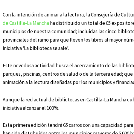
Con la intención de animar a la lectura, la Consejería de Cultu
de Castilla-La Mancha
ha distribuido un total de 65 expositor
municipios de nuestra comunidad; incluidas las cinco bibliote
provinciales del ramo para que lleven los libros al mayor nú
iniciativa ‘La biblioteca se sale’.
Este novedosa actividad busca el acercamiento de las bibliote
parques, piscinas, centros de salud o de la tercera edad; q
animación a la lectura diseñadas por los municipios y financi
Aunque la red actual de bibliotecas en Castilla-La Mancha cub
iniciativa alcanzar el 100%.
Esta primera edición tendrá 65 carros con una capacidad para
han sido distribuidos entre los municipios mayores de 5.000 h