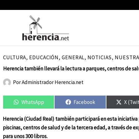
Ir
al
contenido
CULTURA
,
EDUCACIÓN
,
GENERAL
,
NOTICIAS
,
NUESTRA
Herencia también llevará la lectura a parques, centros de sa
Por
Administrador Herencia.net
Compartir
Compartir
Compartir
Compartir
Compar
Compar
en
en
en
en
en
en
WhatsApp
Facebook
X (Twi
Herencia (Ciudad Real) también participará en esta iniciativa 
piscinas, centros de salud y de la tercera edad, a través de 
para unos 300 libros.