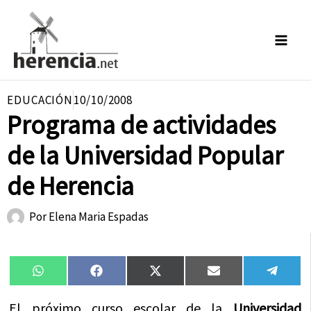
Ir
al
contenido
EDUCACIÓN
10/10/2008
Programa de actividades
de la Universidad Popular
de Herencia
Por
Elena Maria Espadas
Compartir
Compartir
Compartir
Compartir
Compa
WhatsApp
Facebook
X
Email
Tele
en
en
en
en
en
(Twitter)
El próximo curso escolar de la
Universidad