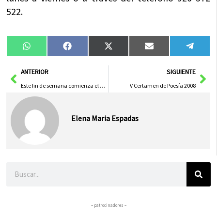
522.
Compartir
Compartir
Compartir
Compartir
Compa
WhatsApp
Facebook
X
Email
Tele
en
en
en
en
en
(Twitter)
Ant
Sig
ANTERIOR
SIGUIENTE
Este fin de semana comienza el Campeonato Regional de Fútbol Sala Femenino en Herencia
V Certamen de Poesía 2008
Elena Maria Espadas
Buscar
– patrocinadores –