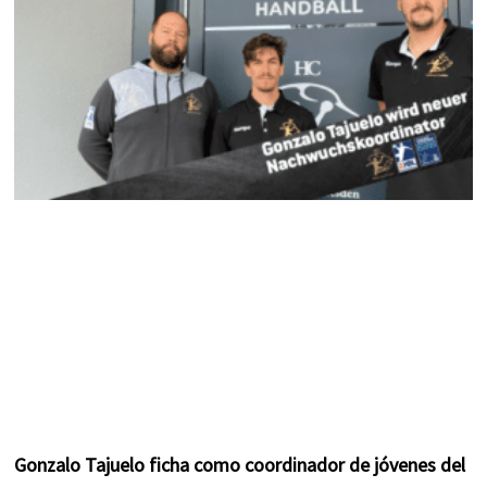
k
a
s
m
t
Gonzalo Tajuelo ficha como coordinador de jóvenes del