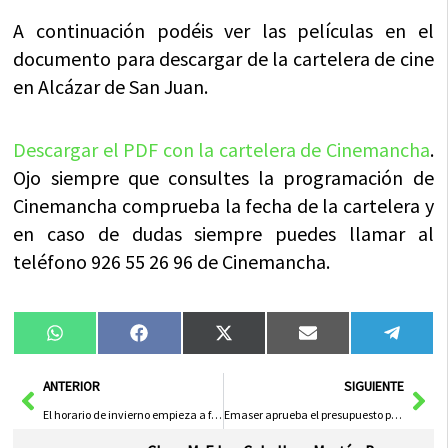
A continuación podéis ver las películas en el
documento para descargar de la cartelera de cine
en Alcázar de San Juan.
Descargar el PDF con la cartelera de Cinemancha
.
Ojo siempre que consultes la programación de
Cinemancha comprueba la fecha de la cartelera y
en caso de dudas siempre puedes llamar al
teléfono 926 55 26 96 de Cinemancha.
Compartir
Compartir
Compartir
Compartir
Compa
WhatsApp
Facebook
X
Email
Tele
en
en
en
en
en
(Twitter)
Ant
Sig
ANTERIOR
SIGUIENTE
El horario de invierno empieza a funcionar a partir de este fin de semana
Emaser aprueba el presupuesto para el 2010 por una cantidad de 3.799.622 euros