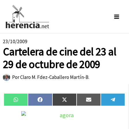
Ir
al
contenido
23/10/2009
Cartelera de cine del 23 al
29 de octubre de 2009
Por
Claro M. Fdez-Caballero Martín-B.
Compartir
Compartir
Compartir
Compartir
Compa
WhatsApp
Facebook
X
Email
Tele
en
en
en
en
en
(Twitter)