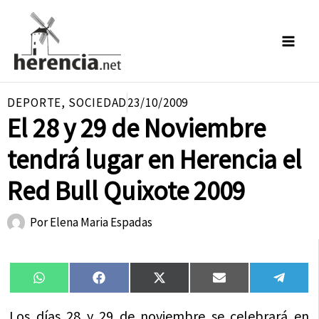
Ir
al
contenido
DEPORTE
,
SOCIEDAD
23/10/2009
El 28 y 29 de Noviembre
tendrá lugar en Herencia el
Red Bull Quixote 2009
Por
Elena Maria Espadas
Compartir
Compartir
Compartir
Compartir
Compa
WhatsApp
Facebook
X
Email
Tele
en
en
en
en
en
(Twitter)
Los días 28 y 29 de noviembre se celebrará en