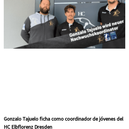
m
t
Gonzalo Tajuelo ficha como coordinador de jóvenes del
HC Elbflorenz Dresden