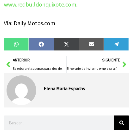
www.redbulldonquixote.com
.
Vía: Daily Motos.com
Compartir
Compartir
Compartir
Compartir
Compa
WhatsApp
Facebook
X
Email
Tele
en
en
en
en
en
(Twitter)
Ant
Sig
ANTERIOR
SIGUIENTE
Se rebajan las penas para dos de las personas acusadas de tráfico de drogas en Herencia
El horario de invierno empieza a funcionar a partir de este fin de semana
Elena Maria Espadas
Buscar