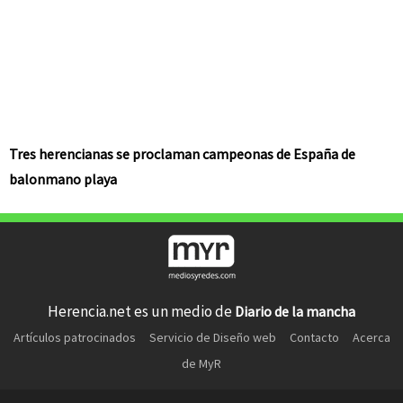
Tres herencianas se proclaman campeonas de España de
balonmano playa
Herencia.net es un medio de
Diario de la mancha
Artículos patrocinados
Servicio de Diseño web
Contacto
Acerca
de MyR