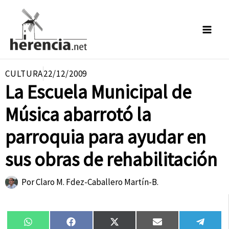
Ir
al
contenido
CULTURA
22/12/2009
La Escuela Municipal de
Música abarrotó la
parroquia para ayudar en
sus obras de rehabilitación
Por
Claro M. Fdez-Caballero Martín-B.
Compartir
Compartir
Compartir
Compartir
Compa
WhatsApp
Facebook
X
Email
Tele