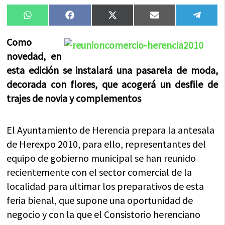
Compartir
Compartir
Compartir
Compartir
Compa
WhatsApp
Facebook
X
Email
Tele
en
en
en
en
en
(Twitter)
Como
novedad, en
esta edición se instalará una pasarela de moda,
decorada con flores, que acogerá un desfile de
trajes de novia y complementos
El Ayuntamiento de Herencia prepara la antesala
de Herexpo 2010, para ello, representantes del
equipo de gobierno municipal se han reunido
recientemente con el sector comercial de la
localidad para ultimar los preparativos de esta
feria bienal, que supone una oportunidad de
negocio y con la que el Consistorio herenciano