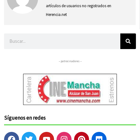
artículos de usuarios no registrados en
Herencia.net
Buscar
– patrocinadores –
Síguenos en redes
F
T
Y
I
P
F