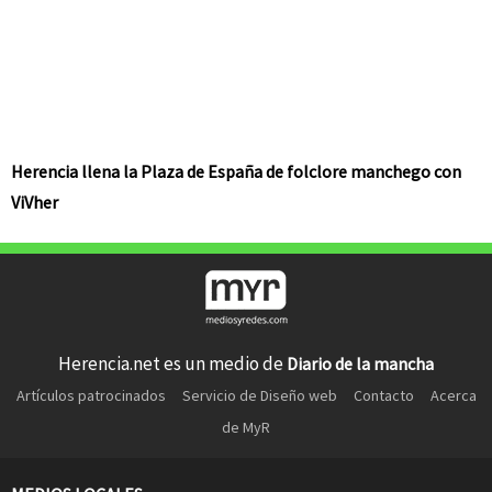
Herencia llena la Plaza de España de folclore manchego con
ViVher
Herencia.net es un medio de
Diario de la mancha
Artículos patrocinados
Servicio de Diseño web
Contacto
Acerca
de MyR