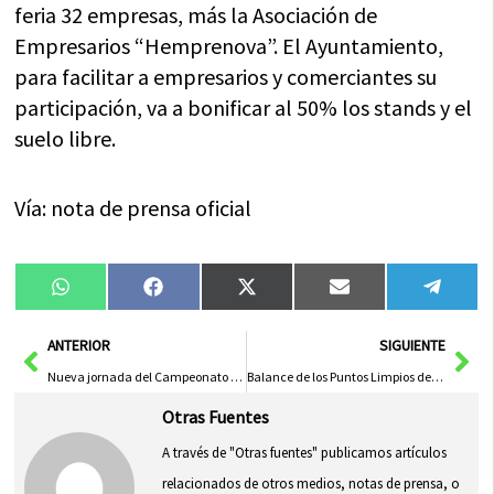
feria 32 empresas, más la Asociación de
Empresarios “Hemprenova”. El Ayuntamiento,
para facilitar a empresarios y comerciantes su
participación, va a bonificar al 50% los stands y el
suelo libre.
Vía: nota de prensa oficial
Compartir
Compartir
Compartir
Compartir
Compa
WhatsApp
Facebook
X
Email
Tele
en
en
en
en
en
(Twitter)
Ant
Sig
ANTERIOR
SIGUIENTE
Nueva jornada del Campeonato de Regional de Deporte en Edad Escolar
Balance de los Puntos Limpios de Comsermancha
Otras Fuentes
A través de "Otras fuentes" publicamos artículos
relacionados de otros medios, notas de prensa, o