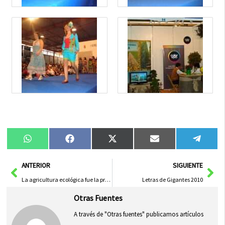
Compartir
Compartir
Compartir
Compartir
Compa
WhatsApp
Facebook
X
Email
Tele
en
en
en
en
en
(Twitter)
Ant
Sig
ANTERIOR
SIGUIENTE
La agricultura ecológica fue la protagonista de la mañana del sábado en la Feria Herexpo 2010
Letras de Gigantes 2010
Otras Fuentes
A través de "Otras fuentes" publicamos artículos