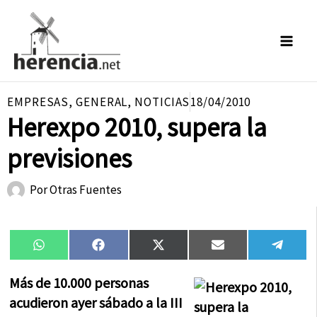
Ir
al
contenido
EMPRESAS
,
GENERAL
,
NOTICIAS
18/04/2010
Herexpo 2010, supera la
previsiones
Por
Otras Fuentes
Compartir
Compartir
Compartir
Compartir
Compa
WhatsApp
Facebook
X
Email
Tele
en
en
en
en
en
(Twitter)
Más de 10.000 personas
acudieron ayer sábado a la III