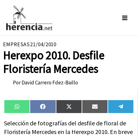
Ir
al
contenido
EMPRESAS
21/04/2010
Herexpo 2010. Desfile
Floristería Mercedes
Por
David Carrero Fdez-Baillo
Compartir
Compartir
Compartir
Compartir
Compa
WhatsApp
Facebook
X
Email
Tele
en
en
en
en
en
(Twitter)
Selección de fotografías del desfile de floral de
Floristería Mercedes en la Herexpo 2010. En breve