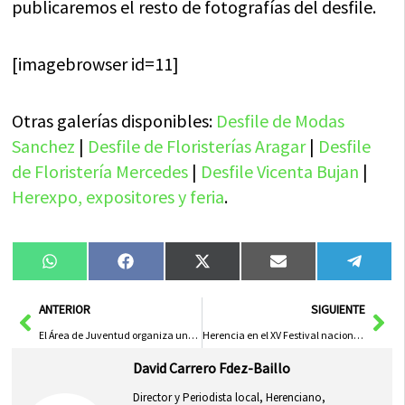
publicaremos el resto de fotografías del desfile.
[imagebrowser id=11]
Otras galerías disponibles:
Desfile de Modas
Sanchez
|
Desfile de Floristerías Aragar
|
Desfile
de Floristería Mercedes
|
Desfile Vicenta Bujan
|
Herexpo, expositores y feria
.
Compartir
Compartir
Compartir
Compartir
Compa
WhatsApp
Facebook
X
Email
Tele
en
en
en
en
en
(Twitter)
Ant
Sig
ANTERIOR
SIGUIENTE
El Área de Juventud organiza una salida multiaventura
Herencia en el XV Festival nacional de Folclore de Mula
David Carrero Fdez-Baillo
Director y Periodista local, Herenciano,