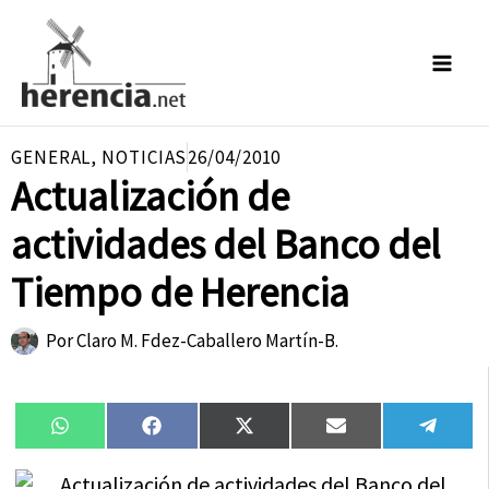
Ir
al
contenido
GENERAL
,
NOTICIAS
26/04/2010
Actualización de
actividades del Banco del
Tiempo de Herencia
Por
Claro M. Fdez-Caballero Martín-B.
Compartir
Compartir
Compartir
Compartir
Compa
WhatsApp
Facebook
X
Email
Tele
en
en
en
en
en
(Twitter)