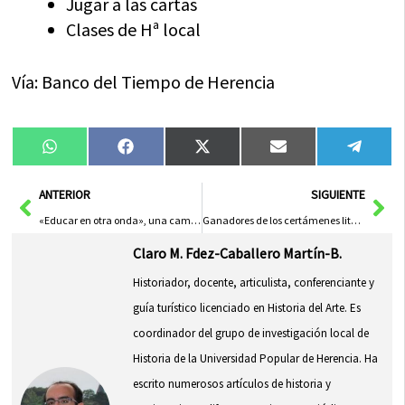
Jugar a las cartas
Clases de Hª local
Vía: Banco del Tiempo de Herencia
Compartir
Compartir
Compartir
Compartir
Compa
WhatsApp
Facebook
X
Email
Tele
en
en
en
en
en
(Twitter)
Ant
Sig
ANTERIOR
SIGUIENTE
«Educar en otra onda», una campaña antidroga de jóvenes y para jóvenes
Ganadores de los certámenes literarios de la Semana del Libro de Herencia
Claro M. Fdez-Caballero Martín-B.
Historiador, docente, articulista, conferenciante y
guía turístico licenciado en Historia del Arte. Es
coordinador del grupo de investigación local de
Historia de la Universidad Popular de Herencia. Ha
escrito numerosos artículos de historia y