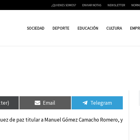
¿QUIENES SOMOS?
ENVIAR NOTAS
NEWSLETTER
NORM
SOCIEDAD
DEPORTE
EDUCACIÓN
CULTURA
EMPR
tir
tir
Compartir
Compartir
Compartir
Compartir
en
en
en
en
tter)
Email
Telegram
 juez de paz titular a Manuel Gómez Camacho Romero, y