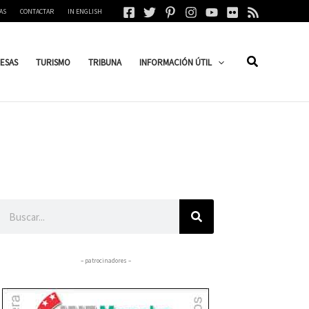
AS
CONTACTAR
IN ENGLISH
ESAS
TURISMO
TRIBUNA
INFORMACIÓN ÚTIL
Buscar
– patrocinadores –