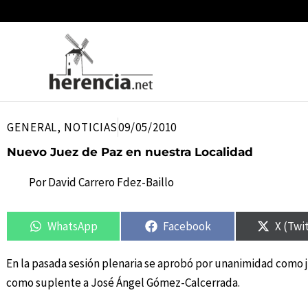
Ir
al
contenido
GENERAL
,
NOTICIAS
09/05/2010
Nuevo Juez de Paz en nuestra Localidad
Por
David Carrero Fdez-Baillo
Compartir
Compartir
Compartir
Compartir
Compar
Compar
en
en
en
en
en
en
WhatsApp
Facebook
X (Twi
En la pasada sesión plenaria se aprobó por unanimidad como
como suplente a José Ángel Gómez-Calcerrada.