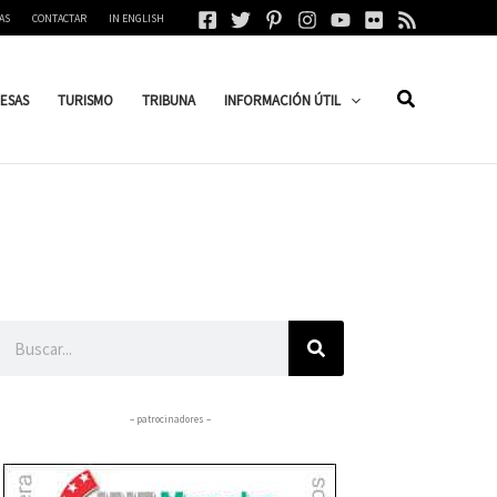
AS
CONTACTAR
IN ENGLISH
ESAS
TURISMO
TRIBUNA
INFORMACIÓN ÚTIL
Buscar
– patrocinadores –