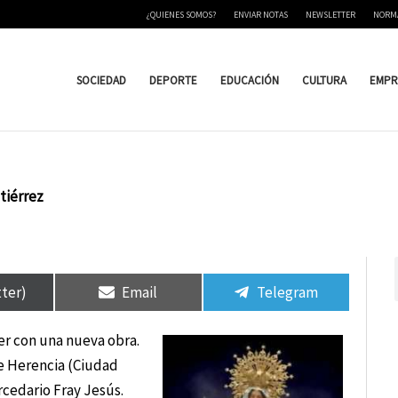
¿QUIENES SOMOS?
ENVIAR NOTAS
NEWSLETTER
NORM
SOCIEDAD
DEPORTE
EDUCACIÓN
CULTURA
EMPR
tiérrez
tir
tir
Compartir
Compartir
Compartir
Compartir
en
en
en
en
tter)
Email
Telegram
der con una nueva obra.
e Herencia (Ciudad
cedario Fray Jesús.