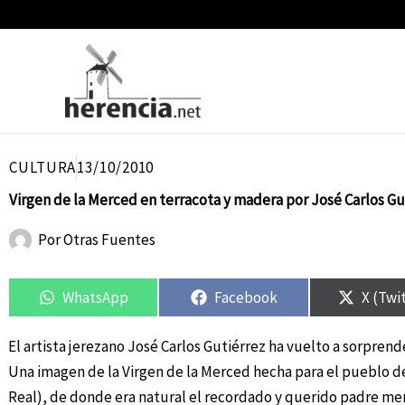
Ir
al
contenido
CULTURA
13/10/2010
Virgen de la Merced en terracota y madera por José Carlos Gu
Por
Otras Fuentes
Compartir
Compartir
Compartir
Compartir
Compar
Compar
en
en
en
en
en
en
WhatsApp
Facebook
X (Twi
El artista jerezano José Carlos Gutiérrez ha vuelto a sorpren
Una imagen de la Virgen de la Merced hecha para el pueblo d
Real), de donde era natural el recordado y querido padre mer