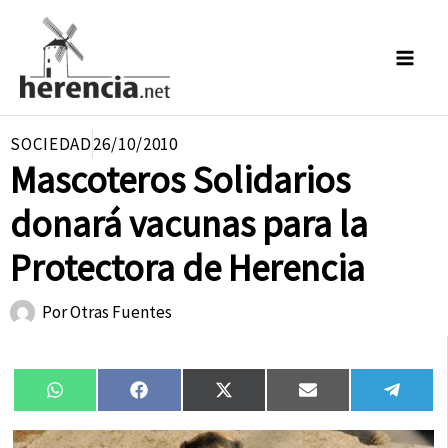
Ir
al
contenido
SOCIEDAD
26/10/2010
Mascoteros Solidarios
donará vacunas para la
Protectora de Herencia
Por
Otras Fuentes
Compartir
Compartir
Compartir
Compartir
Compa
WhatsApp
Facebook
X
Email
Tele
en
en
en
en
en
(Twitter)