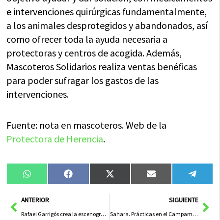
e intervenciones quirúrgicas fundamentalmente,
a los animales desprotegidos y abandonados, así
como ofrecer toda la ayuda necesaria a
protectoras y centros de acogida. Además,
Mascoteros Solidarios realiza ventas benéficas
para poder sufragar los gastos de las
intervenciones.
Fuente: nota en mascoteros. Web de la
Protectora de Herencia
.
Compartir
Compartir
Compartir
Compartir
Compa
WhatsApp
Facebook
X
Email
Tele
en
en
en
en
en
(Twitter)
Ant
Sig
ANTERIOR
SIGUIENTE
Rafael Garrigós crea la escenografía para «Don Juan en Alcalá 2010»
Sahara. Prácticas en el Campamento de Refugiados