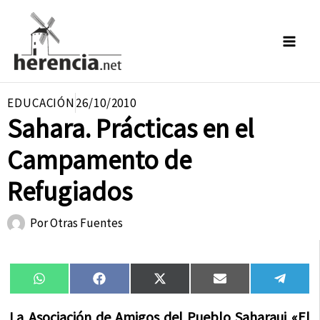
Ir
al
contenido
EDUCACIÓN
26/10/2010
Sahara. Prácticas en el
Campamento de
Refugiados
Por
Otras Fuentes
Compartir
Compartir
Compartir
Compartir
Compa
WhatsApp
Facebook
X
Email
Tele
en
en
en
en
en
(Twitter)
La Asociación de Amigos del Pueblo Saharaui «El