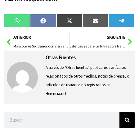
Compartir
Compartir
Compartir
Compartir
Compa
WhatsApp
Facebook
X
Email
Tele
en
en
en
en
en
(Twitter)
Ant
Sig
ANTERIOR
SIGUIENTE
Mascoteros Solidarios donará vacunas para la Protectora de Herencia
Este jueves café-tertulia sobre trastornos de la alimentación
Otras Fuentes
A través de "Otras fuentes" publicamos artículos
relacionados de otros medios, notas de prensa, o
artículos de usuarios no registrados en
Herencia.net
Buscar