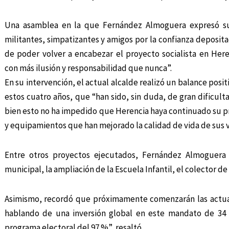
Una asamblea en la que Fernández Almoguera expresó su
militantes, simpatizantes y amigos por la confianza deposita
de poder volver a encabezar el proyecto socialista en Here
con más ilusión y responsabilidad que nunca”.
En su intervención, el actual alcalde realizó un balance posi
estos cuatro años, que “han sido, sin duda, de gran dificulta
bien esto no ha impedido que Herencia haya continuado su p
y equipamientos que han mejorado la calidad de vida de sus v
Entre otros proyectos ejecutados, Fernández Almoguera c
municipal, la ampliación de la Escuela Infantil, el colector d
Asimismo, recordó que próximamente comenzarán las actuac
hablando de una inversión global en este mandato de 34
programa electoral del 97 %”, resaltó.