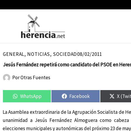
Ir
al
contenido
GENERAL
,
NOTICIAS
,
SOCIEDAD
08/02/2011
Jesús Fernández repetirá como candidato del PSOE en Here
Por
Otras Fuentes
Compartir
Compartir
Compartir
Compartir
Compar
Compar
en
en
en
en
en
en
WhatsApp
Facebook
X (Twi
La Asamblea extraordinaria de la Agrupación Socialista de He
unanimidad a Jesús Fernández Almoguera como cabeza d
elecciones municipales y autonómicas del próximo 23 de may