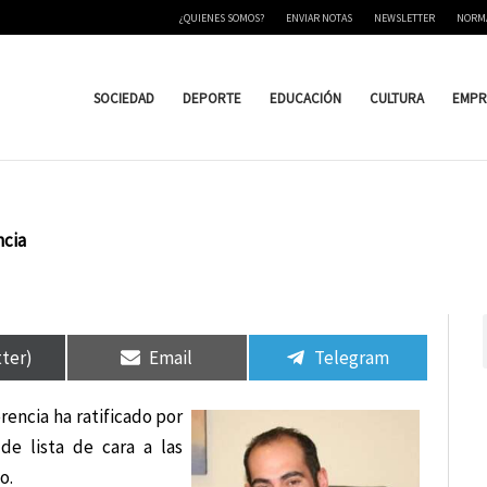
¿QUIENES SOMOS?
ENVIAR NOTAS
NEWSLETTER
NORM
SOCIEDAD
DEPORTE
EDUCACIÓN
CULTURA
EMPR
ncia
tir
tir
Compartir
Compartir
Compartir
Compartir
en
en
en
en
tter)
Email
Telegram
rencia ha ratificado por
e lista de cara a las
o.