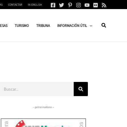
AS
CONTACTAR
IN ENGLISH
ESAS
TURISMO
TRIBUNA
INFORMACIÓN ÚTIL
Buscar
– patrocinadores –