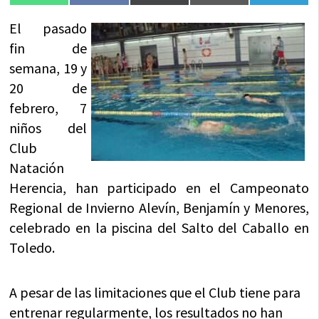
en
en
en
en
en
(Twitter)
El pasado
fin de
semana, 19 y
20 de
febrero, 7
niños del
Club
Natación
Herencia, han participado en el Campeonato
Regional de Invierno Alevín, Benjamín y Menores,
celebrado en la piscina del Salto del Caballo en
Toledo.
A pesar de las limitaciones que el Club tiene para
entrenar regularmente, los resultados no han