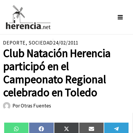
Ir
al
contenido
DEPORTE
,
SOCIEDAD
24/02/2011
Club Natación Herencia
participó en el
Campeonato Regional
celebrado en Toledo
Por
Otras Fuentes
Compartir
Compartir
Compartir
Compartir
Compa
WhatsApp
Facebook
X
Email
Tele