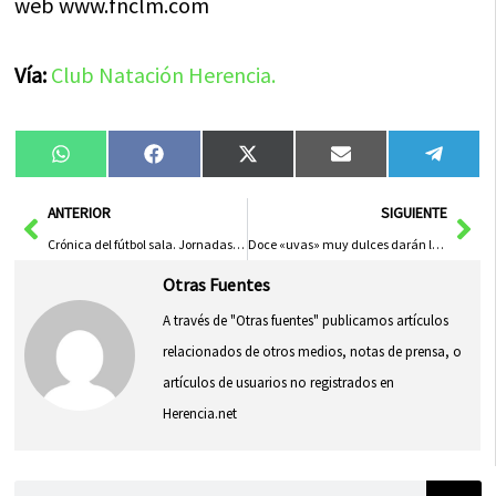
web www.fnclm.com
Vía:
Club Natación Herencia.
Compartir
Compartir
Compartir
Compartir
Compa
WhatsApp
Facebook
X
Email
Tele
en
en
en
en
en
(Twitter)
Ant
Sig
ANTERIOR
SIGUIENTE
Crónica del fútbol sala. Jornadas 13 y 14
Doce «uvas» muy dulces darán la bienvenida al Carnaval de Herencia durante el Sábado de los Ansiosos
Otras Fuentes
A través de "Otras fuentes" publicamos artículos
relacionados de otros medios, notas de prensa, o
artículos de usuarios no registrados en
Herencia.net
Buscar