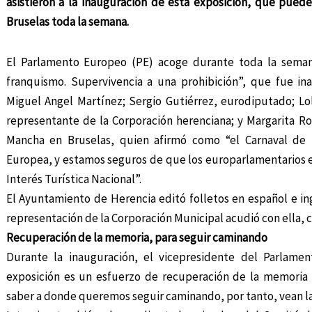
asistieron a la inauguración de esta exposición, que pued
Bruselas toda la semana.
El Parlamento Europeo (PE) acoge durante toda la semana
franquismo. Supervivencia a una prohibición”, que fue in
Miguel Angel Martínez; Sergio Gutiérrez, eurodiputado; L
representante de la Corporación herenciana; y Margarita Rod
Mancha en Bruselas, quien afirmó como “el Carnaval de 
Europea, y estamos seguros de que los europarlamentarios e
Interés Turística Nacional”.
El Ayuntamiento de Herencia editó folletos en español e in
representación de la Corporación Municipal acudió con ella, c
Recuperación de la memoria, para seguir caminando
Durante la inauguración, el vicepresidente del Parlame
exposición es un esfuerzo de recuperación de la memoria
saber a donde queremos seguir caminando, por tanto, vean la 