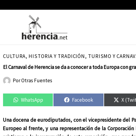
Ir
al
contenido
CULTURA
,
HISTORIA Y TRADICIÓN
,
TURISMO Y CARNAV
El Carnaval de Herencia se da a conocer a toda Europa con gr
Por
Otras Fuentes
Compartir
Compartir
Compartir
Compartir
Compar
Compar
en
en
en
en
en
en
WhatsApp
Facebook
X (Twi
Una docena de eurodiputados, con el vicepresidente del P
Europeo al frente, y una representación de la Corporación