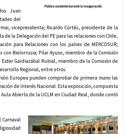
Público asistente durante la inauguración
ados Juan
rtades del
mai, vicepresidenta; Ricardo Cortés, presidente de la
a de la Delegación del PE para las relaciones con Chile,
gación para Relaciones con los países de MERCOSUR;
 con Bielorrusia; Pilar Ayuso, miembro de la Comisión
 Eider Gardiazábal Rubial, miembro de la Comisión de
sarrollo Regional, entre otros.
a Unión Europea pueden comprobar de primera mano las
aración de Interés Nacional. Esta exposición, compuesta
l Aula Abierta de la UCLM en Ciudad Real, donde contó
l Carnaval
ligiosidad