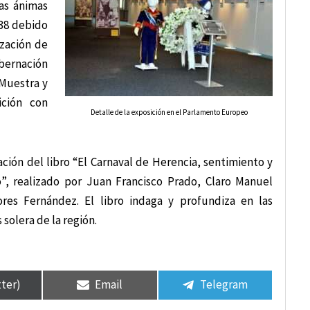
las ánimas
938 debido
zación de
obernación
 Muestra y
ición con
Detalle de la exposición en el Parlamento Europeo
ación del libro “El Carnaval de Herencia, sentimiento y
no”, realizado por Juan Francisco Prado, Claro Manuel
ores Fernández. El libro indaga y profundiza en las
solera de la región.
tter)
Email
Telegram