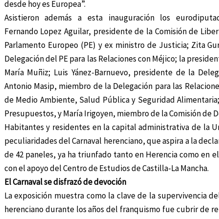
desde hoy es Europea”.
Asistieron además a esta inauguración los eurodiput
Fernando Lopez Aguilar, presidente de la Comisión de Libe
Parlamento Europeo (PE) y ex ministro de Justicia; Zita Gur
Delegación del PE para las Relaciones con Méjico; la president
María Muñiz; Luis Yánez-Barnuevo, presidente de la Dele
Antonio Masip, miembro de la Delegación para las Relaciones
de Medio Ambiente, Salud Pública y Seguridad Alimentaria;
Presupuestos, y María Irigoyen, miembro de la Comisión de De
Habitantes y residentes en la capital administrativa de l
peculiaridades del Carnaval herenciano, que aspira a la decl
de 42 paneles, ya ha triunfado tanto en Herencia como en e
con el apoyo del Centro de Estudios de Castilla-La Mancha.
El Carnaval se disfrazó de devoción
La exposición muestra como la clave de la supervivencia de
herenciano durante los años del franquismo fue cubrir de re