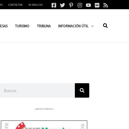
AS
CONTACTAR
IN ENGLISH
ESAS
TURISMO
TRIBUNA
INFORMACIÓN ÚTIL
Buscar
– patrocinadores –