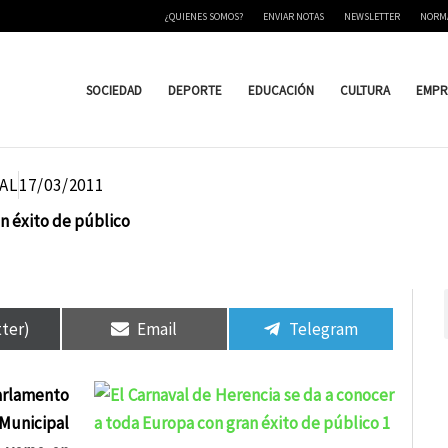
¿QUIENES SOMOS?
ENVIAR NOTAS
NEWSLETTER
NORM
SOCIEDAD
DEPORTE
EDUCACIÓN
CULTURA
EMPR
AL
17/03/2011
an éxito de público
tir
tir
Compartir
Compartir
Compartir
Compartir
en
en
en
en
tter)
Email
Telegram
arlamento
 Municipal