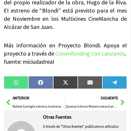
del propio realizador de la obra, Hugo de la Riva.
El estreno de “Blondi” está previsto para el mes
de Noviembre en los Multicines CineMancha de
Alcázar de San Juan.
Más información en Proyecto Blondi. Apoya el
proyecto a través de
Crownfunding con Lanzanos
.
fuente: miciudadreal
Compartir
Compartir
Compartir
Compartir
Compa
WhatsApp
Facebook
X
Email
Tele
en
en
en
en
en
(Twitter)
Ant
Sig
ANTERIOR
SIGUIENTE
Rafael Garrigós estrena mañana vestuarios y escenografía para Crazy Love
Quesos Gómez Moreno estará presente la feria Summer Fancy Food
Otras Fuentes
A través de "Otras fuentes" publicamos artículos