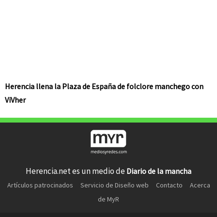
Herencia llena la Plaza de España de folclore manchego con
ViVher
Herencia.net es un medio de
Diario de la mancha
Artículos patrocinados
Servicio de Diseño web
Contacto
Acerca
de MyR