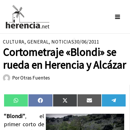
Ir
al
contenido
CULTURA
,
GENERAL
,
NOTICIAS
30/06/2011
Cortometraje «Blondi» se
rueda en Herencia y Alcázar
Por
Otras Fuentes
Compartir
Compartir
Compartir
Compartir
Compa
WhatsApp
Facebook
X
Email
Tele
en
en
en
en
en
(Twitter)
“Blondi”
, el
primer corto de