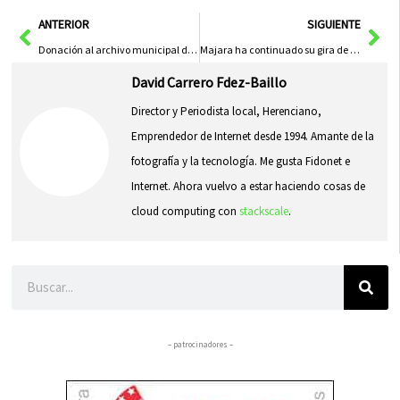
en
en
en
en
en
(Twitter)
Ant
Sig
ANTERIOR
SIGUIENTE
Donación al archivo municipal de un antiguo documento sobre el ferrocarril en Herencia
Majara ha continuado su gira de verano durante el mes de julio
David Carrero Fdez-Baillo
Director y Periodista local, Herenciano,
Emprendedor de Internet desde 1994. Amante de la
fotografía y la tecnología. Me gusta Fidonet e
Internet. Ahora vuelvo a estar haciendo cosas de
cloud computing con
stackscale
.
Buscar
– patrocinadores –