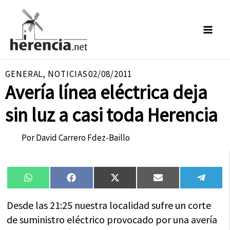
Ir
al
contenido
GENERAL
,
NOTICIAS
02/08/2011
Avería línea eléctrica deja
sin luz a casi toda Herencia
Por
David Carrero Fdez-Baillo
Compartir
Compartir
Compartir
Compartir
Compa
WhatsApp
Facebook
X
Email
Tele
en
en
en
en
en
(Twitter)
Desde las 21:25 nuestra localidad sufre un corte
de suministro eléctrico provocado por una avería