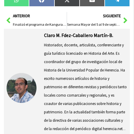
Compartir
Compartir
Compartir
Compartir
Compa
WhatsApp
Facebook
X
Email
Tele
en
en
en
en
en
(Twitter)
Ant
Sig
ANTERIOR
SIGUIENTE
Finalizó el programa de Kanguras del verano 2011
Semana Mayor del 5 al 9 de septiembre
Claro M. Fdez-Caballero Martín-B.
Historiador, docente, articulista, conferenciante y
guía turístico licenciado en Historia del Arte. Es
coordinador del grupo de investigación local de
Historia de la Universidad Popular de Herencia. Ha
escrito numerosos artículos de historia y
patrimonio en diferentes revistas y periódicos tanto
locales como comarcales y regionales, y es
coautor de varias publicaciones sobre historia y
patrimonio. En la actualidad también forma parte
de la directiva de varias asociaciones culturales y
de la redacción del periódico digital herencia.net. .