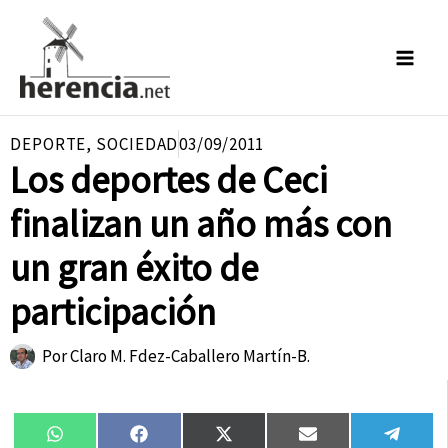
Ir
al
contenido
DEPORTE
,
SOCIEDAD
03/09/2011
Los deportes de Ceci
finalizan un año más con
un gran éxito de
participación
Por
Claro M. Fdez-Caballero Martín-B.
Compartir
Compartir
Compartir
Compartir
Compa
WhatsApp
Facebook
X
Email
Tele