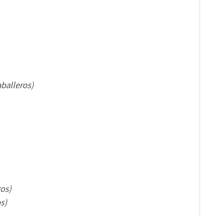
aballeros)
ros)
s)