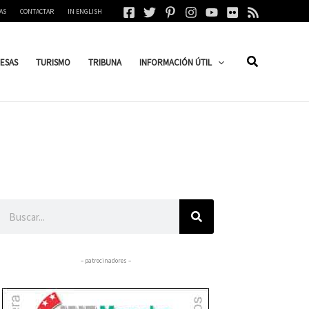
AS
CONTACTAR
IN ENGLISH
ESAS
TURISMO
TRIBUNA
INFORMACIÓN ÚTIL
Buscar
– patrocinadores –