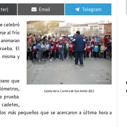
tir
tir
Compartir
Compartir
Compartir
Compartir
en
en
en
en
tter)
Email
Telegram
se celebró
se al frío
 animaran
rueba. El
a misma y
rbano que
ilómetros,
Salida de la Carrera de San Antón 2012.
a prueba.
 cadetes,
on los más pequeños que se acercaron a última hora a