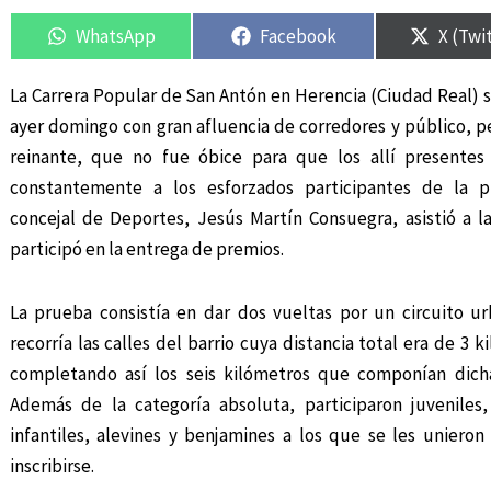
Compartir
Compartir
Compartir
Compartir
Compar
Compar
en
en
en
en
en
en
WhatsApp
Facebook
X (Twi
La Carrera Popular de San Antón en Herencia (Ciudad Real) 
ayer domingo con gran afluencia de corredores y público, pe
reinante, que no fue óbice para que los allí presentes
constantemente a los esforzados participantes de la p
concejal de Deportes, Jesús Martín Consuegra, asistió a l
participó en la entrega de premios.
La prueba consistía en dar dos vueltas por un circuito u
recorría las calles del barrio cuya distancia total era de 3 k
completando así los seis kilómetros que componían dich
Además de la categoría absoluta, participaron juveniles,
infantiles, alevines y benjamines a los que se les unier
inscribirse.