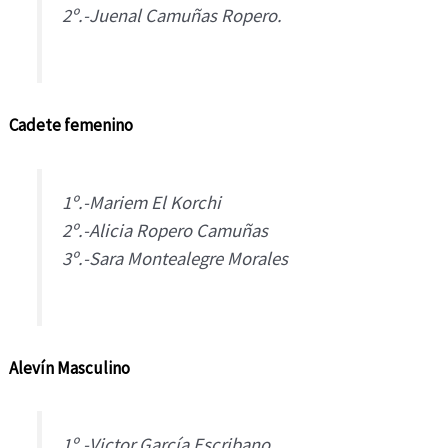
2º.-Juenal Camuñas Ropero.
Cadete femenino
1º.-Mariem El Korchi
2º.-Alicia Ropero Camuñas
3º.-Sara Montealegre Morales
Alevín Masculino
1º.-Victor García Escribano.