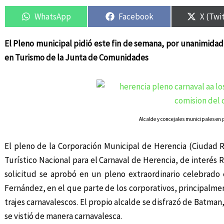
Compartir
Compartir
Compartir
Compartir
Compar
Compar
en
en
en
en
en
en
WhatsApp
Facebook
X (Twi
El Pleno municipal pidió este fin de semana, por unanimidad, 
en Turismo de la Junta de Comunidades
Alcalde y concejales municipales en 
El pleno de la Corporación Municipal de Herencia (Ciudad Re
Turístico Nacional para el Carnaval de Herencia, de interés 
solicitud se aprobó en un pleno extraordinario celebrado 
Fernández, en el que parte de los corporativos, principalmen
trajes carnavalescos. El propio alcalde se disfrazó de Batman
se vistió de manera carnavalesca.