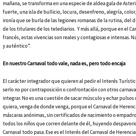
mañana, se transforma en una especie de aldea gala de Ast
fuerte, una isla de bullicio, locura, desenfreno, alegría, colo
ironía que se burla de las legiones romanas de la rutina, del 
de los titulares de los telediarios. Y más allá, porque en el 
francés, estas vivencias son reales y contagiosas e intensas.
y auténtico”.
En nuestro Carnaval todo vale, nada es, pero todo encaja
El carácter integrador que quieren al pedir el Interés Turíst
serlo no por contraposición o confrontación con otros carnaval
integrar. No es una cuestión de sacar músculo y echar pulsos c
quiera, venga de donde venga, porque el Carnaval de Herencia 
máscaras anónimas, sin certificados de nacimiento o empadro
todos los niños que corren delante de él, huyendo despavorid
Carnaval todo pasa. Ese es el Interés del Carnaval de Herenci