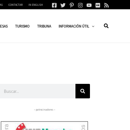
AS
CONTACTAR
IN ENGLISH
ESAS
TURISMO
TRIBUNA
INFORMACIÓN ÚTIL
Buscar
– patrocinadores –