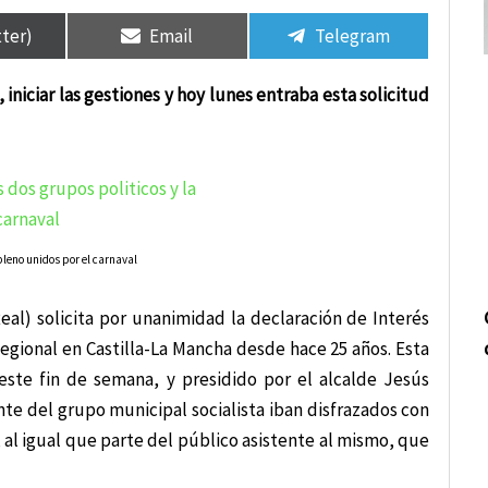
tir
tir
Compartir
Compartir
Compartir
Compartir
en
en
en
en
tter)
Email
Telegram
iniciar las gestiones y hoy lunes entraba esta solicitud
pleno unidos por el carnaval
al) solicita por unanimidad la declaración de Interés
Regional en Castilla-La Mancha desde hace 25 años. Esta
este fin de semana, y presidido por el alcalde Jesús
te del grupo municipal socialista iban disfrazados con
, al igual que parte del público asistente al mismo, que