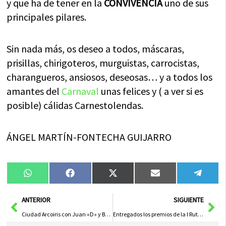
y que ha de tener en la
CONVIVENCIA
uno de sus
principales pilares.
Sin nada más, os deseo a todos, máscaras,
prisillas, chirigoteros, murguistas, carrocistas,
charangueros, ansiosos, deseosas… y a todos los
amantes del
Carnaval
unas felices y ( a ver si es
posible) cálidas Carnestolendas.
ÁNGEL MARTÍN-FONTECHA GUIJARRO
Compartir
Compartir
Compartir
Compartir
Compa
WhatsApp
Facebook
X
Email
Tele
en
en
en
en
en
(Twitter)
Ant
Sig
ANTERIOR
SIGUIENTE
Ciudad Arcoiris con Juan «D» y Beatriz darán el pregón del Carnaval de Herencia 2012
Entregados los premios de la I Ruta de Vinos y Tapas de Herencia