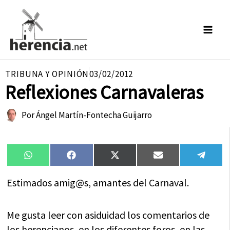
Ir
al
contenido
TRIBUNA Y OPINIÓN
03/02/2012
Reflexiones Carnavaleras
Por
Ángel Martín-Fontecha Guijarro
Compartir
Compartir
Compartir
Compartir
Compa
WhatsApp
Facebook
X
Email
Tele
en
en
en
en
en
(Twitter)
Estimados amig@s, amantes del Carnaval.
Me gusta leer con asiduidad los comentarios de
los herencianos, en los diferentes foros, en las