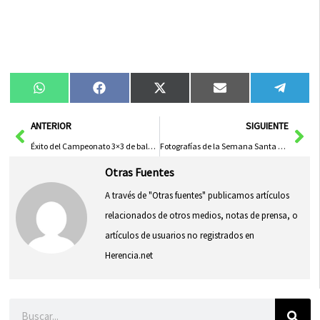
Compartir
Compartir
Compartir
Compartir
Compa
WhatsApp
Facebook
X
Email
Tele
en
en
en
en
en
(Twitter)
Ant
Sig
ANTERIOR
SIGUIENTE
Éxito del Campeonato 3×3 de baloncesto organizado por los jóvenes de Herencia
Fotografías de la Semana Santa 2012 Herencia
Otras Fuentes
A través de "Otras fuentes" publicamos artículos
relacionados de otros medios, notas de prensa, o
artículos de usuarios no registrados en
Herencia.net
Buscar