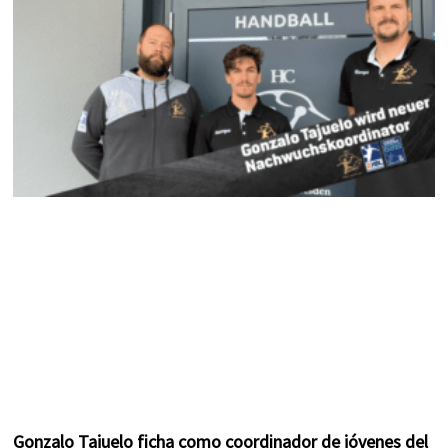
k
a
s
m
t
Gonzalo Tajuelo ficha como coordinador de jóvenes del