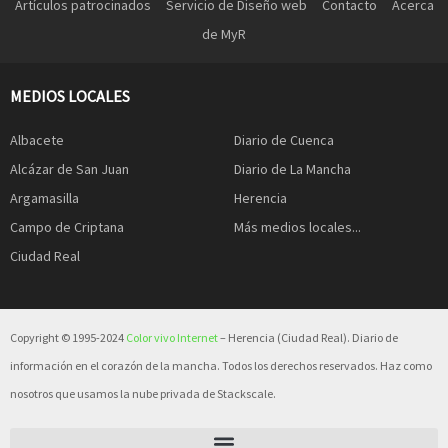
Artículos patrocinados
Servicio de Diseño web
Contacto
Acerca
de MyR
MEDIOS LOCALES
Albacete
Diario de Cuenca
Alcázar de San Juan
Diario de La Mancha
Argamasilla
Herencia
Campo de Criptana
Más medios locales...
Ciudad Real
Copyright © 1995-2024
Color vivo Internet
– Herencia (Ciudad Real). Diario de
información en el corazón de la mancha. Todos los derechos reservados. Haz como
nosotros que usamos la nube privada de Stackscale.