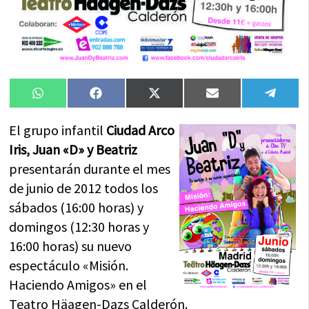
Compartir
Compartir
Compartir
Compartir
Compa
WhatsApp
Facebook
X
Email
Tele
en
en
en
en
en
(Twitter)
El grupo infantil
Ciudad Arco
Iris, Juan «D» y Beatriz
presentarán durante el mes
de junio de 2012 todos los
sábados (16:00 horas) y
domingos (12:30 horas y
16:00 horas) su nuevo
espectáculo «Misión.
Haciendo Amigos» en el
Teatro Häagen-Dazs Calderón.