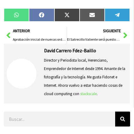
Compartir
Compartir
Compartir
Compartir
Compa
WhatsApp
Facebook
X
Email
Tele
en
en
en
en
en
(Twitter)
Ant
Sig
ANTERIOR
SIGUIENTE
Aprobación inicial de nuevas ordenanzas municipales
El Satrecillo Valiente será puesto en escena en Herencia
David Carrero Fdez-Baillo
Director y Periodista local, Herenciano,
Emprendedor de Internet desde 1994. Amante de la
fotografía y la tecnología. Me gusta Fidonet e
Internet. Ahora vuelvo a estar haciendo cosas de
cloud computing con
stackscale
.
Buscar