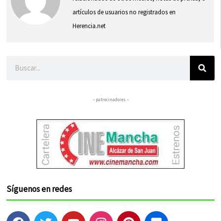
artículos de usuarios no registrados en
Herencia.net
Buscar
– patrocinadores –
Síguenos en redes
F
T
Y
I
P
F