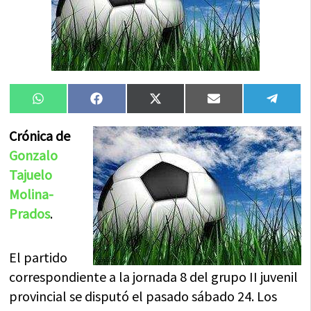
Compartir
Compartir
Compartir
Compartir
Compa
WhatsApp
Facebook
X
Email
Tele
en
en
en
en
en
(Twitter)
Crónica de
Gonzalo
Tajuelo
Molina-
Prados
.
El partido
correspondiente a la jornada 8 del grupo II juvenil
provincial se disputó el pasado sábado 24. Los