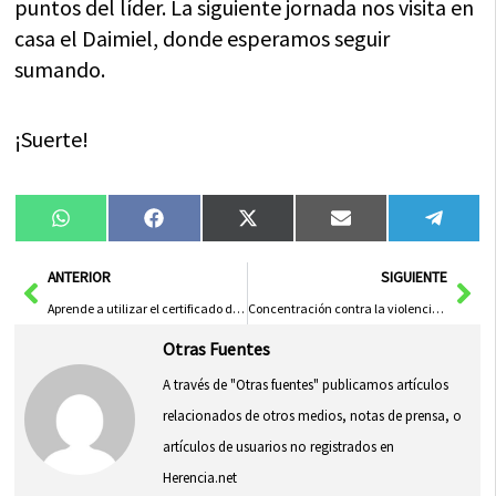
puntos del líder. La siguiente jornada nos visita en
casa el Daimiel, donde esperamos seguir
sumando.
¡Suerte!
Compartir
Compartir
Compartir
Compartir
Compa
WhatsApp
Facebook
X
Email
Tele
en
en
en
en
en
(Twitter)
Ant
Sig
ANTERIOR
SIGUIENTE
Aprende a utilizar el certificado digital y eDNI con «Conectate a los 55»
Concentración contra la violencia de género en Herencia
Otras Fuentes
A través de "Otras fuentes" publicamos artículos
relacionados de otros medios, notas de prensa, o
artículos de usuarios no registrados en
Herencia.net