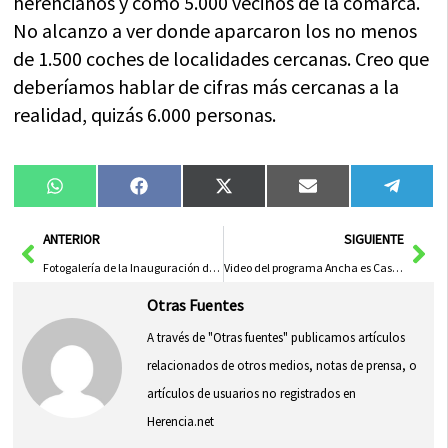
herencianos y como 5.000 vecinos de la comarca.
No alcanzo a ver donde aparcaron los no menos
de 1.500 coches de localidades cercanas. Creo que
deberíamos hablar de cifras más cercanas a la
realidad, quizás 6.000 personas.
Compartir
Compartir
Compartir
Compartir
Compa
WhatsApp
Facebook
X
Email
Tele
en
en
en
en
en
(Twitter)
Ant
Sig
ANTERIOR
SIGUIENTE
Fotogalería de la Inauguración del Carnaval de Herencia 2013
Video del programa Ancha es Castilla-La Mancha sobre el Carnaval de Herencia
Otras Fuentes
A través de "Otras fuentes" publicamos artículos
relacionados de otros medios, notas de prensa, o
artículos de usuarios no registrados en
Herencia.net