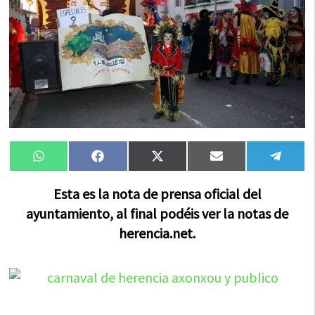
Compartir
Compartir
Compartir
Compartir
Compa
WhatsApp
Facebook
X
Email
Tele
en
en
en
en
en
(Twitter)
Esta es la nota de prensa oficial del
ayuntamiento, al final podéis ver la notas de
herencia.net.