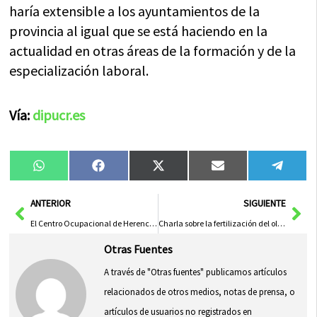
haría extensible a los ayuntamientos de la
provincia al igual que se está haciendo en la
actualidad en otras áreas de la formación y de la
especialización laboral.
Vía:
dipucr.es
Compartir
Compartir
Compartir
Compartir
Compa
WhatsApp
Facebook
X
Email
Tele
en
en
en
en
en
(Twitter)
Ant
Sig
ANTERIOR
SIGUIENTE
El Centro Ocupacional de Herencia participa en la exposición provincial «Valorarte»
Charla sobre la fertilización del olivar organizada por la almazara «La Encarnación»
Otras Fuentes
A través de "Otras fuentes" publicamos artículos
relacionados de otros medios, notas de prensa, o
artículos de usuarios no registrados en