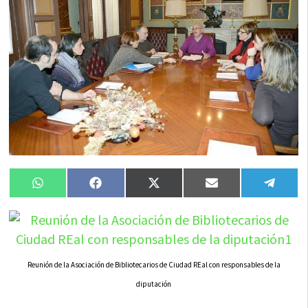
Compartir
Compartir
Compartir
Compartir
Compa
WhatsApp
Facebook
X
Email
Tele
en
en
en
en
en
(Twitter)
Reunión de la Asociación de Bibliotecarios de Ciudad REal con responsables de la
diputación