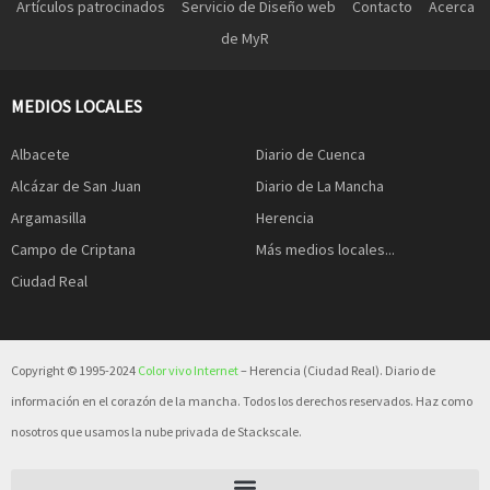
Artículos patrocinados
Servicio de Diseño web
Contacto
Acerca
de MyR
MEDIOS LOCALES
Albacete
Diario de Cuenca
Alcázar de San Juan
Diario de La Mancha
Argamasilla
Herencia
Campo de Criptana
Más medios locales...
Ciudad Real
Copyright © 1995-2024
Color vivo Internet
– Herencia (Ciudad Real). Diario de
información en el corazón de la mancha. Todos los derechos reservados. Haz como
nosotros que usamos la nube privada de Stackscale.