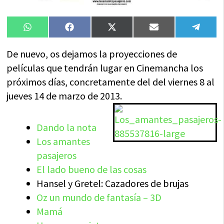
Compartir
Compartir
Compartir
Compartir
Compa
WhatsApp
Facebook
X
Email
Tele
en
en
en
en
en
(Twitter)
De nuevo, os dejamos la proyecciones de
películas que tendrán lugar en Cinemancha los
próximos días, concretamente del del viernes 8 al
jueves 14 de marzo de 2013.
Dando la nota
Los amantes
pasajeros
El lado bueno de las cosas
Hansel y Gretel: Cazadores de brujas
Oz un mundo de fantasía – 3D
Mamá