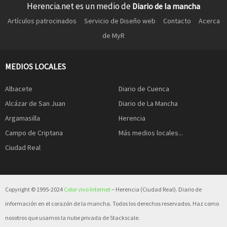
Herencia.net es un medio de
Diario de la mancha
Artículos patrocinados
Servicio de Diseño web
Contacto
Acerca
de MyR
MEDIOS LOCALES
Albacete
Diario de Cuenca
Alcázar de San Juan
Diario de La Mancha
Argamasilla
Herencia
Campo de Criptana
Más medios locales...
Ciudad Real
Copyright © 1995-2024
Color vivo Internet
– Herencia (Ciudad Real). Diario de
información en el corazón de la mancha. Todos los derechos reservados. Haz como
nosotros que usamos la nube privada de Stackscale.