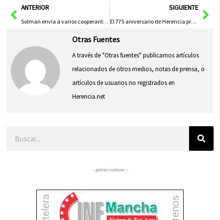
Ant
Sig
ANTERIOR
SIGUIENTE
Solman envía a varios cooperantes de Herencia a Honduras y El Salvador
El 775 aniversario de Herencia protagoniza un cupón de la ONCE
Otras Fuentes
A través de "Otras fuentes" publicamos artículos
relacionados de otros medios, notas de prensa, o
artículos de usuarios no registrados en
Herencia.net
Buscar
– patrocinadores –