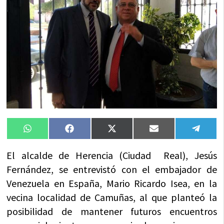
Compartir
Compartir
Compartir
Compartir
Compa
WhatsApp
Facebook
X
Email
Tele
en
en
en
en
en
(Twitter)
El alcalde de Herencia (Ciudad Real), Jesús
Fernández, se entrevistó con el embajador de
Venezuela en España, Mario Ricardo Isea, en la
vecina localidad de Camuñas, al que planteó la
posibilidad de mantener futuros encuentros