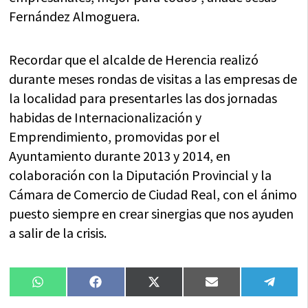
Fernández Almoguera.
Recordar que el alcalde de Herencia realizó
durante meses rondas de visitas a las empresas de
la localidad para presentarles las dos jornadas
habidas de Internacionalización y
Emprendimiento, promovidas por el
Ayuntamiento durante 2013 y 2014, en
colaboración con la Diputación Provincial y la
Cámara de Comercio de Ciudad Real, con el ánimo
puesto siempre en crear sinergias que nos ayuden
a salir de la crisis.
Compartir
Compartir
Compartir
Compartir
Compa
WhatsApp
Facebook
X
Email
Tele
en
en
en
en
en
(Twitter)