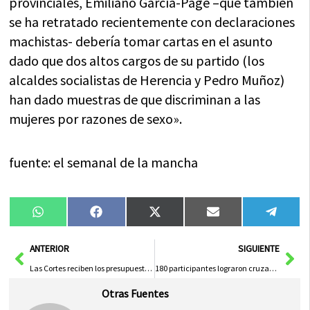
provinciales, Emiliano García-Page –que también
se ha retratado recientemente con declaraciones
machistas- debería tomar cartas en el asunto
dado que dos altos cargos de su partido (los
alcaldes socialistas de Herencia y Pedro Muñoz)
han dado muestras de que discriminan a las
mujeres por razones de sexo».
fuente: el semanal de la mancha
Compartir
Compartir
Compartir
Compartir
Compa
WhatsApp
Facebook
X
Email
Tele
en
en
en
en
en
(Twitter)
Ant
Sig
ANTERIOR
SIGUIENTE
Las Cortes reciben los presupuestos generales de la Junta para 2015
180 participantes lograron cruzar la línea de meta en la « V Titán de la Mancha»
Otras Fuentes