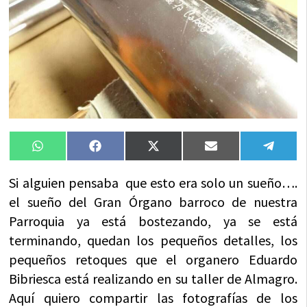
Compartir
Compartir
Compartir
Compartir
Compa
WhatsApp
Facebook
X
Email
Tele
en
en
en
en
en
(Twitter)
Si alguien pensaba que esto era solo un sueño….
el sueño del Gran Órgano barroco de nuestra
Parroquia ya está bostezando, ya se está
terminando, quedan los pequeños detalles, los
pequeños retoques que el organero Eduardo
Bibriesca está realizando en su taller de Almagro.
Aquí quiero compartir las fotografías de los