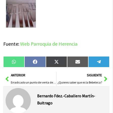
Fuente:
Web Parroquia de Herencia
Compartir
Compartir
Compartir
Compartir
Compa
WhatsApp
Facebook
X
Email
Tele
en
en
en
en
en
(Twitter)
Ant
Sig
ANTERIOR
SIGUIENTE
Erradicado un punto de venta de droga en Herencia
¿Quieres saber que es la Bebeteca?
Bernardo Fdez.-Caballero Martín-
Buitrago