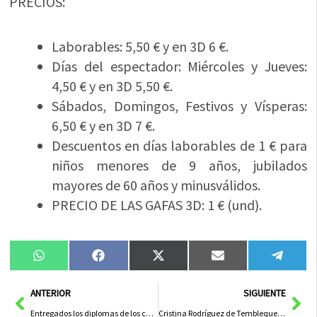
PRECIOS:
Laborables: 5,50 € y en 3D 6 €.
Días del espectador: Miércoles y Jueves:
4,50 € y en 3D 5,50 €.
Sábados, Domingos, Festivos y Vísperas:
6,50 € y en 3D 7 €.
Descuentos en días laborables de 1 € para
niños menores de 9 años, jubilados
mayores de 60 años y minusválidos.
PRECIO DE LAS GAFAS 3D: 1 € (und).
Compartir
Compartir
Compartir
Compartir
Compa
WhatsApp
Facebook
X
Email
Tele
en
en
en
en
en
(Twitter)
Ant
Sig
ANTERIOR
SIGUIENTE
Entregados los diplomas de los cursos de atención sociosanitaria y alemán
Cristina Rodríguez de Tembleque elegida nueva presidenta del Partido Popular