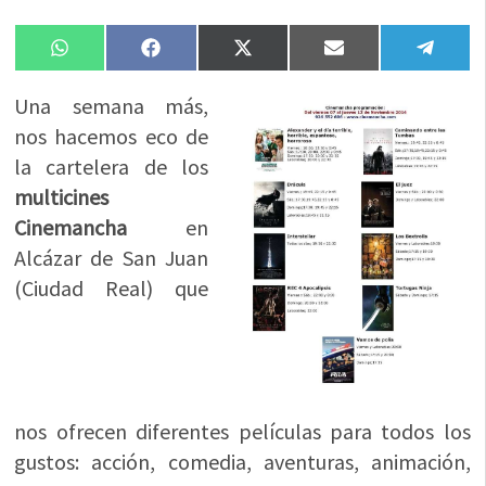
Compartir
Compartir
Compartir
Compartir
Compa
WhatsApp
Facebook
X
Email
Tele
en
en
en
en
en
(Twitter)
Una semana más,
nos hacemos eco de
la cartelera de los
multicines
Cinemancha
en
Alcázar de San Juan
(Ciudad Real) que
nos ofrecen diferentes películas para todos los
gustos: acción, comedia, aventuras, animación,