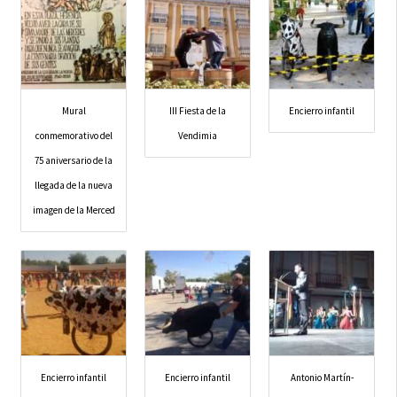
Mural
III Fiesta de la
Encierro infantil
conmemorativo del
Vendimia
75 aniversario de la
llegada de la nueva
imagen de la Merced
Encierro infantil
Encierro infantil
Antonio Martín-