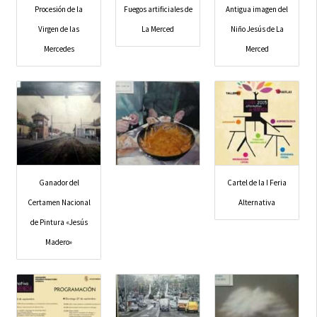
Procesión de la
Fuegos artificiales de
Antigua imagen del
Virgen de las
La Merced
Niño Jesús de La
Mercedes
Merced
Ganador del
Cartel de la I Feria
Certamen Nacional
Alternativa
de Pintura «Jesús
Madero»