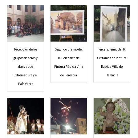
Recepción de los
Segundo premio del
Tercer premio del IX
grupos de coros y
IX Certamen de
Certamen de Pintura
danzas de
Pintura Rápida Villa
Rápida Villa de
Extremadura y el
de Herencia
Herencia
País Vasco