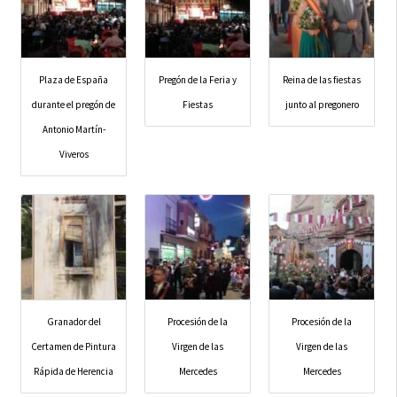
Plaza de España
Pregón de la Feria y
Reina de las fiestas
durante el pregón de
Fiestas
junto al pregonero
Antonio Martín-
Viveros
Granador del
Procesión de la
Procesión de la
Certamen de Pintura
Virgen de las
Virgen de las
Rápida de Herencia
Mercedes
Mercedes