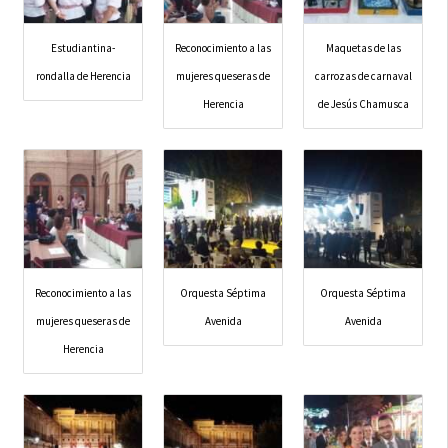
Estudiantina-
Reconocimiento a las
Maquetas de las
rondalla de Herencia
mujeres queseras de
carrozas de carnaval
Herencia
de Jesús Chamusca
Reconocimiento a las
Orquesta Séptima
Orquesta Séptima
mujeres queseras de
Avenida
Avenida
Herencia