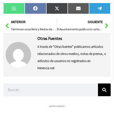
Compartir
Compartir
Compartir
Compartir
Compa
WhatsApp
Facebook
X
Email
Tele
en
en
en
en
en
(Twitter)
Ant
Sig
ANTERIOR
SIGUIENTE
Terminan unas feria y fiestas de La Merced muy participativas
El Ayuntamiento publica la carta de Servicios Sociales y la memoria de Acción en Atención Primaria
Otras Fuentes
A través de "Otras fuentes" publicamos artículos
relacionados de otros medios, notas de prensa, o
artículos de usuarios no registrados en
Herencia.net
Buscar
– patrocinadores –