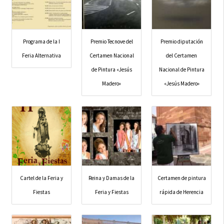
Programa de la I
Premio Tecnove del
Premio diputación
Feria Alternativa
Certamen Nacional
del Certamen
de Pintura «Jesús
Nacional de Pintura
Madero»
«Jesús Madero»
Cartel de la Feria y
Reina y Damas de la
Certamen de pintura
Fiestas
Feria y Fiestas
rápida de Herencia