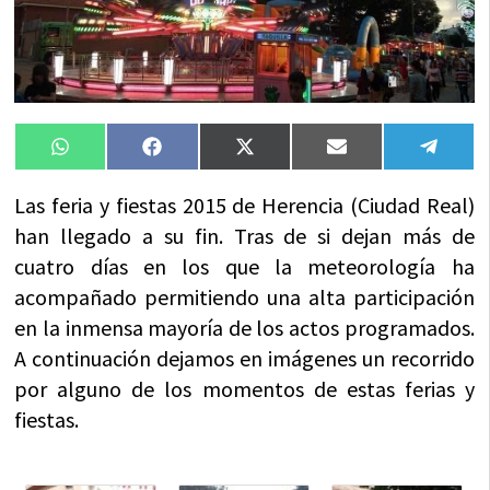
Compartir
Compartir
Compartir
Compartir
Compa
WhatsApp
Facebook
X
Email
Tele
en
en
en
en
en
(Twitter)
Las feria y fiestas 2015 de Herencia (Ciudad Real)
han llegado a su fin. Tras de si dejan más de
cuatro días en los que la meteorología ha
acompañado permitiendo una alta participación
en la inmensa mayoría de los actos programados.
A continuación dejamos en imágenes un recorrido
por alguno de los momentos de estas ferias y
fiestas.