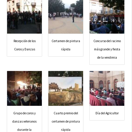
Recepción de los
Certamen de pintura
Concurso del racimo
Coros y Danzas
rápida
más grande y fiesta
de la vendimia
Grupo de coros y
Cuarto premio del
Día del Agricultor
danzas veteranos
certamen de pintura
durante la
rápida