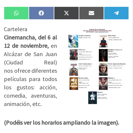
Compartir
Compartir
Compartir
Compartir
Compa
WhatsApp
Facebook
X
Email
Tele
en
en
en
en
en
(Twitter)
Cartelera
Cinemancha, del 6 al
12 de noviembre,
en
Alcázar de San Juan
(Ciudad Real)
nos ofrece diferentes
películas para todos
los gustos: acción,
comedia, aventuras,
animación, etc.
(Podéis ver los horarios ampliando la imagen).