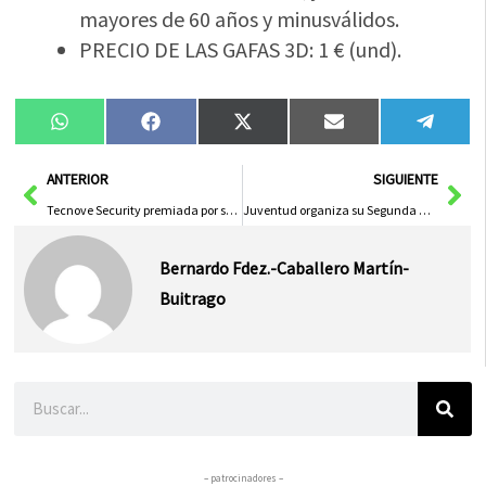
mayores de 60 años y minusválidos.
PRECIO DE LAS GAFAS 3D: 1 € (und).
Compartir
Compartir
Compartir
Compartir
Compa
WhatsApp
Facebook
X
Email
Tele
en
en
en
en
en
(Twitter)
Ant
Sig
ANTERIOR
SIGUIENTE
Tecnove Security premiada por su compromiso con la inclusión laboral
Juventud organiza su Segunda Noche de los Talentos
Bernardo Fdez.-Caballero Martín-
Buitrago
Buscar
– patrocinadores –