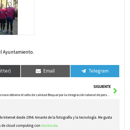
el Ayuntamiento.
itter)
Email
Telegram
Sigui
SIGUIENTE
Tecnove obtiene el sello de calidad Bequal por la integración laboral de personas con discapacidad
e Internet desde 1994. Amante de la fotografía y la tecnología. Me gusta
sas de cloud computing con
stackscale
.