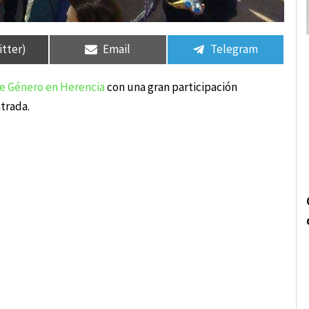
rtir
rtir
Compartir
Compartir
Compartir
Compartir
en
en
en
en
itter)
Email
Telegram
 de Género en Herencia
con una gran participación
trada.