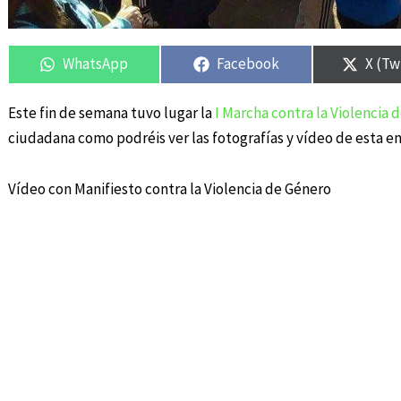
Compartir
Compartir
Compartir
Compartir
Compa
Compa
en
en
en
en
en
en
WhatsApp
Facebook
X (Tw
Este fin de semana tuvo lugar la
I Marcha contra la Violencia
ciudadana como podréis ver las fotografías y vídeo de esta en
Vídeo con Manifiesto contra la Violencia de Género