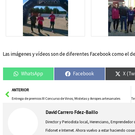
Las imágenes y vídeos son de diferentes Facebook como el d
WhatsApp
Facebook
X (Tw
Ant
ANTERIOR
Entrega de premios III Concurso de Vinos, Mistelas y Arropes artesanales
David Carrero Fdez-Baillo
Director y Periodista local, Herenciano, Emprendedor d
Fidonet e Internet. Ahora vuelvo a estar haciendo co