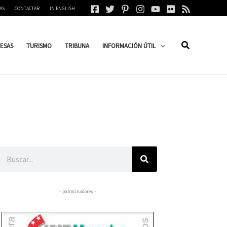
AS
CONTACTAR
IN ENGLISH
ESAS
TURISMO
TRIBUNA
INFORMACIÓN ÚTIL
Buscar
– patrocinadores –