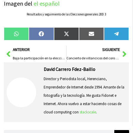
Imagen del
el español
Resultados y seguimiento de las Elecciones generales 20D 3
Compartir
Compartir
Compartir
Compartir
Compa
WhatsApp
Facebook
X
Email
Tele
en
en
en
en
en
(Twitter)
Ant
Sig
ANTERIOR
SIGUIENTE
Baja la participación en la elecciones generales 2015 en Herencia
Concierto de villancicos del coro de San José
David Carrero Fdez-Baillo
Director y Periodista local, Herenciano,
Emprendedor de Internet desde 1994. Amante de la
fotografía y la tecnología. Me gusta Fidonet e
Internet. Ahora vuelvo a estar haciendo cosas de
cloud computing con
stackscale
.