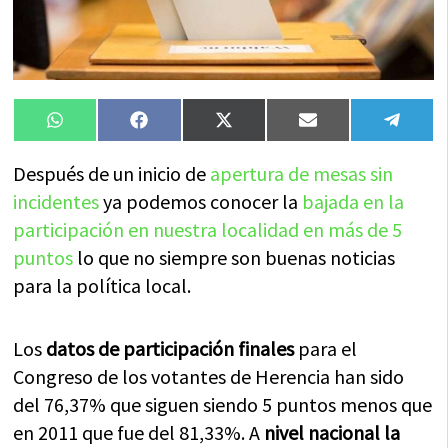
Compartir
Compartir
Compartir
Compartir
Compa
WhatsApp
Facebook
X
Email
Tele
en
en
en
en
en
(Twitter)
Después de un inicio de
apertura de mesas sin
incidentes
ya podemos conocer la
bajada en la
participación en nuestra localidad en más de 5
puntos
lo que no siempre son buenas noticias
para la política local.
Los
datos de participación finales
para el
Congreso de los votantes de Herencia han sido
del 76,37% que siguen siendo 5 puntos menos que
en 2011 que fue del 81,33%. A
nivel nacional la