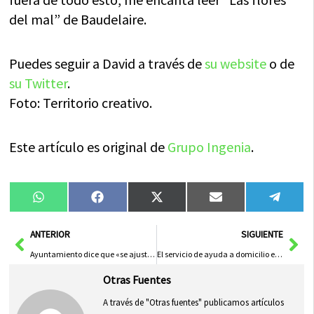
del mal” de Baudelaire.
Puedes seguir a David a través de
su website
o de
su Twitter
.
Foto: Territorio creativo.
Este artículo es original de
Grupo Ingenia
.
Compartir
Compartir
Compartir
Compartir
Compa
WhatsApp
Facebook
X
Email
Tele
en
en
en
en
en
(Twitter)
Ant
Sig
ANTERIOR
SIGUIENTE
Ayuntamiento dice que «se ajusta a la ley» al pedir la retirada de placas
El servicio de ayuda a domicilio es una prioridad para el Ayuntamiento de Herencia
Otras Fuentes
A través de "Otras fuentes" publicamos artículos