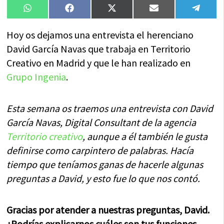
Compartir
Compartir
Compartir
Compartir
Compa
WhatsApp
Facebook
X
Email
Tele
en
en
en
en
en
(Twitter)
Hoy os dejamos una entrevista el herenciano
David García Navas que trabaja en Territorio
Creativo en Madrid y que le han realizado en
Grupo Ingenia
.
Esta semana os traemos una entrevista con David
García Navas, Digital Consultant de la agencia
Territorio creativo
, aunque a él también le gusta
definirse como carpintero de palabras. Hacía
tiempo que teníamos ganas de hacerle algunas
preguntas a David, y esto fue lo que nos contó.
Gracias por atender a nuestras preguntas, David.
¿Podrías explicarnos cuáles son tus funciones