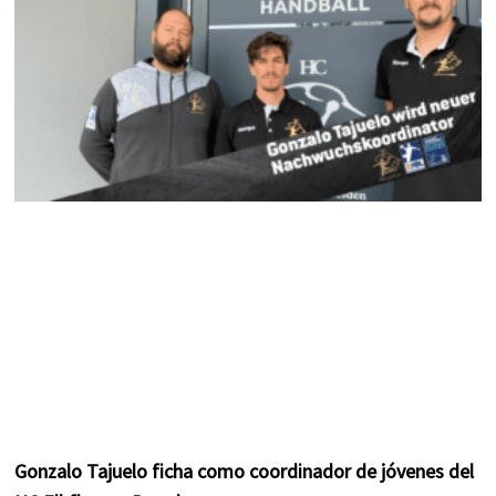
m
t
Gonzalo Tajuelo ficha como coordinador de jóvenes del