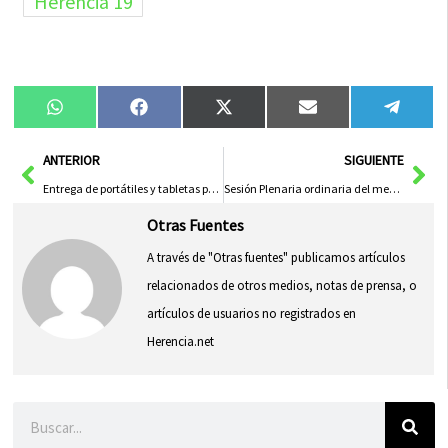
Compartir
Compartir
Compartir
Compartir
Compa
WhatsApp
Facebook
X
Email
Tele
en
en
en
en
en
(Twitter)
Ant
Sig
ANTERIOR
SIGUIENTE
Entrega de portátiles y tabletas para centros educativos con necesidades especiales
Sesión Plenaria ordinaria del mes de Febrero 2016
Otras Fuentes
A través de "Otras fuentes" publicamos artículos
relacionados de otros medios, notas de prensa, o
artículos de usuarios no registrados en
Herencia.net
Buscar