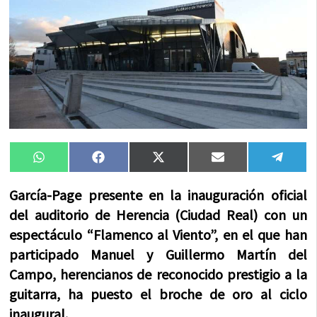
Compartir
Compartir
Compartir
Compartir
Compa
WhatsApp
Facebook
X
Email
Tele
en
en
en
en
en
(Twitter)
García-Page presente en la inauguración oficial
del auditorio de Herencia (Ciudad Real) con un
espectáculo “Flamenco al Viento”, en el que han
participado Manuel y Guillermo Martín del
Campo, herencianos de reconocido prestigio a la
guitarra, ha puesto el broche de oro al ciclo
inaugural.