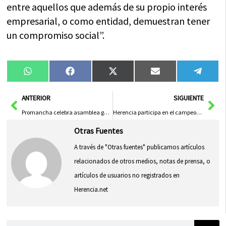
entre aquellos que además de su propio interés
empresarial, o como entidad, demuestran tener
un compromiso social”.
Compartir
Compartir
Compartir
Compartir
Compa
WhatsApp
Facebook
X
Email
Tele
en
en
en
en
en
(Twitter)
Ant
Sig
ANTERIOR
SIGUIENTE
Promancha celebra asamblea general para aprobar la Estrategia de desarrollo comarcal del programa 2014-2020
Herencia participa en el campeonato provincial de Gimnasia Rítmica
Otras Fuentes
A través de "Otras fuentes" publicamos artículos
relacionados de otros medios, notas de prensa, o
artículos de usuarios no registrados en
Herencia.net