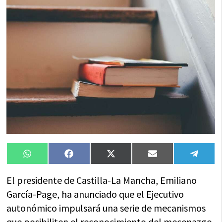
Compartir
Compartir
Compartir
Compartir
Compa
WhatsApp
Facebook
X
Email
Tele
en
en
en
en
en
(Twitter)
El presidente de Castilla-La Mancha, Emiliano
García-Page, ha anunciado que el Ejecutivo
autonómico impulsará una serie de mecanismos
que posibiliten el reconocimiento del mecenazgo