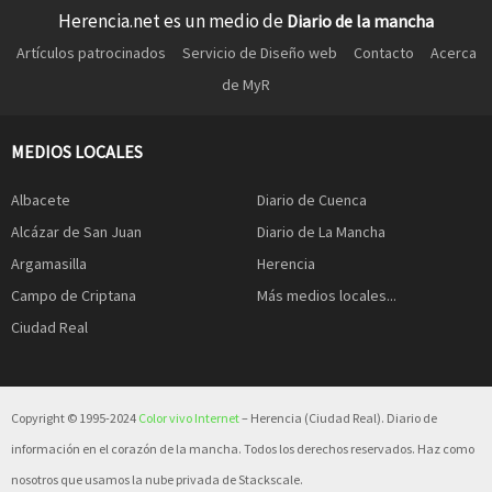
Herencia.net es un medio de
Diario de la mancha
Artículos patrocinados
Servicio de Diseño web
Contacto
Acerca
de MyR
MEDIOS LOCALES
Albacete
Diario de Cuenca
Alcázar de San Juan
Diario de La Mancha
Argamasilla
Herencia
Campo de Criptana
Más medios locales...
Ciudad Real
Copyright © 1995-2024
Color vivo Internet
– Herencia (Ciudad Real). Diario de
información en el corazón de la mancha. Todos los derechos reservados. Haz como
nosotros que usamos la nube privada de Stackscale.