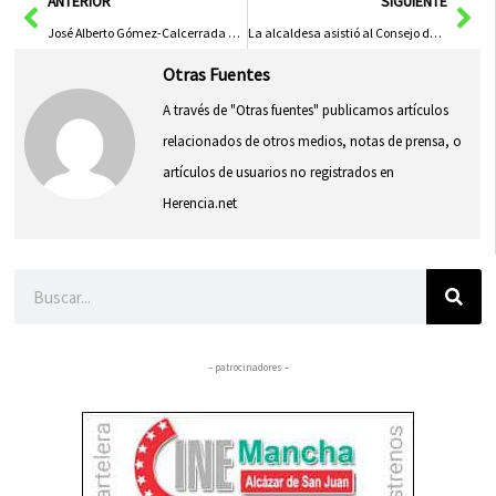
Ant
Sig
ANTERIOR
SIGUIENTE
José Alberto Gómez-Calcerrada en un tentadero en la plaza de toros de Alcázar
La alcaldesa asistió al Consejo de Administración de RECEVIN
Otras Fuentes
A través de "Otras fuentes" publicamos artículos
relacionados de otros medios, notas de prensa, o
artículos de usuarios no registrados en
Herencia.net
Buscar
– patrocinadores –