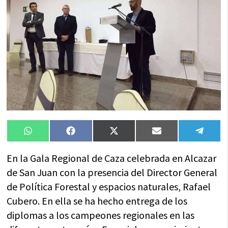
Compartir
Compartir
Compartir
Compartir
Compa
WhatsApp
Facebook
X
Email
Tele
en
en
en
en
en
(Twitter)
En la Gala Regional de Caza celebrada en Alcazar
de San Juan con la presencia del Director General
de Política Forestal y espacios naturales, Rafael
Cubero. En ella se ha hecho entrega de los
diplomas a los campeones regionales en las