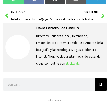
Compartir
Compartir
Compartir
Compartir
Compa
WhatsApp
Facebook
X
Email
Tele
en
en
en
en
en
(Twitter)
Ant
Sig
ANTERIOR
SIGUIENTE
Todo listo para el Torneo Qvijote’s HandBall Cup
Fiesta de fin de curso de las Escuelas Deportivas Municipales
David Carrero Fdez-Baillo
Director y Periodista local, Herenciano,
Emprendedor de Internet desde 1994. Amante de la
fotografía y la tecnología. Me gusta Fidonet e
Internet. Ahora vuelvo a estar haciendo cosas de
cloud computing con
stackscale
.
Buscar
– patrocinadores –