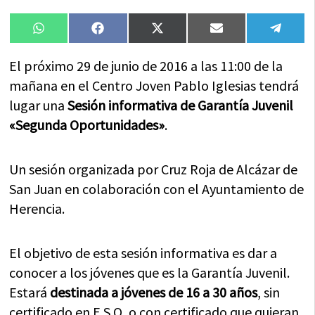
Compartir
Compartir
Compartir
Compartir
Compa
WhatsApp
Facebook
X
Email
Tele
en
en
en
en
en
(Twitter)
El próximo 29 de junio de 2016 a las 11:00 de la
mañana en el Centro Joven Pablo Iglesias tendrá
lugar una
Sesión informativa de Garantía Juvenil
«Segunda Oportunidades»
.
Un sesión organizada por Cruz Roja de Alcázar de
San Juan en colaboración con el Ayuntamiento de
Herencia.
El objetivo de esta sesión informativa es dar a
conocer a los jóvenes que es la Garantía Juvenil.
Estará
destinada a jóvenes de 16 a 30 años
, sin
certificado en E.S.O, o con certificado que quieran