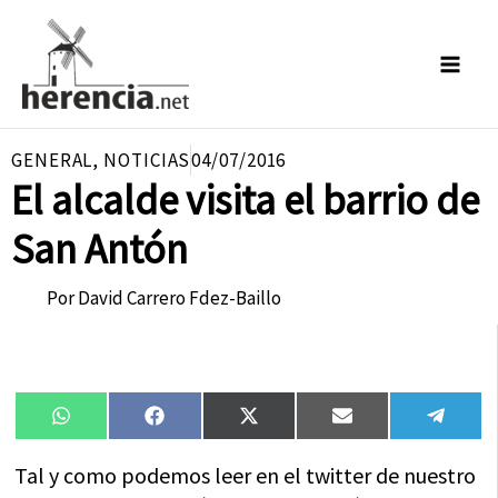
Ir
al
contenido
GENERAL
,
NOTICIAS
04/07/2016
El alcalde visita el barrio de
San Antón
Por
David Carrero Fdez-Baillo
Compartir
Compartir
Compartir
Compartir
Compa
WhatsApp
Facebook
X
Email
Tele
en
en
en
en
en
(Twitter)
Tal y como podemos leer en el twitter de nuestro