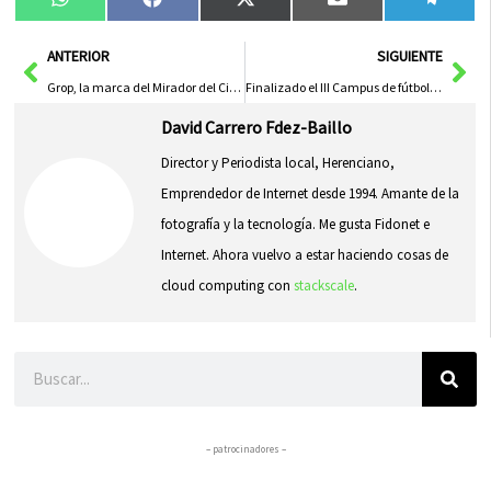
Compartir
Compartir
Compartir
Compartir
Compa
WhatsApp
Facebook
X
Email
Tele
en
en
en
en
en
(Twitter)
Ant
Sig
ANTERIOR
SIGUIENTE
Grop, la marca del Mirador del Cigüela en Herencia
Finalizado el III Campus de fútbol Herencia
David Carrero Fdez-Baillo
Director y Periodista local, Herenciano,
Emprendedor de Internet desde 1994. Amante de la
fotografía y la tecnología. Me gusta Fidonet e
Internet. Ahora vuelvo a estar haciendo cosas de
cloud computing con
stackscale
.
Buscar
– patrocinadores –