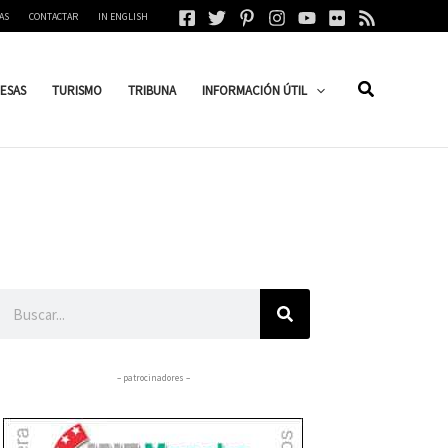
AS
CONTACTAR
IN ENGLISH
ESAS
TURISMO
TRIBUNA
INFORMACIÓN ÚTIL
Buscar
– patrocinadores –